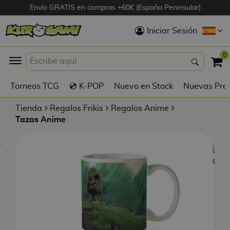
Envío GRATIS en compras +60€ (España Peninsular)
Hola
Iniciar Sesión
Figuras Anime
0
K
Torneos TCG
💿 K-POP
Nuevo en Stock
Nuevas Pre
Figuras
Videojuegos
Tienda
Regalos Frikis
Regalos Anime
Tazas Anime
Figuras de Cine
D
Figuras por
i
Fabricante
g
i
R
m
D
TOP Colecciones
e
o
u