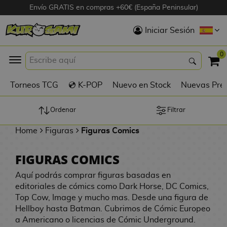
Envío GRATIS en compras +60€ (España Peninsular)
Hola
Iniciar Sesión
Figuras Anime
0
K
Torneos TCG
💿 K-POP
Nuevo en Stock
Nuevas Pre
Figuras
Videojuegos
Ordenar
Filtrar
Home
Figuras
Figuras Comics
Figuras de Cine
FIGURAS COMICS
D
Figuras por
i
Aquí podrás comprar figuras basadas en
Fabricante
g
editoriales de cómics como Dark Horse, DC Comics,
i
Top Cow, Image y mucho mas. Desde una figura de
R
m
D
Hellboy hasta Batman. Cubrimos de Cómic Europeo
TOP Colecciones
e
o
u
a Americano o licencias de Cómic Underground.