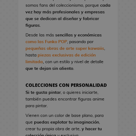
l
a
I
G
somos fans del coleccionismo, porque
cada
o
o
t
r
a
vez hay más profesionales y empresas
n
A
o
o
K
que se dedican al diseñar y fabricar
d
n
n
n
i
figuras
.
e
i
d
S
l
V
m
Desde las más
sencillas y económicas
e
t
l
i
e
como las Funko POP
, pasando por
C
u
!
d
pequeñas obras de arte super kawaiis
,
i
d
e
hasta
piezas exclusivas de edición
n
M
i
o
limitada
,
con un estilo y nivel de detalle
e
a
o
j
que te dejan sin aliento
.
n
s
u
P
g
e
i
F
a
COLECCIONES CON PERSONALIDAD
g
n
i
B
Si te gusta pintar
, o quieres iniciarte,
o
e
g
l
también puedes encontrar figuras anime
s
s
u
u
para pintar.
d
r
e
G
e
Vienen con un color de base plano, para
a
E
o
C
que
puedas explotar tu imaginación
,
s
x
r
i
crear tu propia obra de arte,
y hacer tu
K
o
r
n
colección única
y exclusiva.