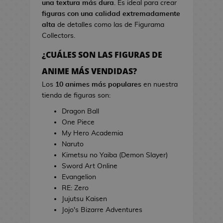
una textura más dura
. Es ideal para crear
s
i
figuras con una calidad extremadamente
d
n
alta
de detalles como las de Figurama
e
e
Collectors.
V
i
¿CUÁLES SON LAS FIGURAS DE
T
d
o
ANIME MÁS VENDIDAS?
e
a
o
Los
10 animes más populares
en nuestra
l
j
tienda de figuras son:
l
u
a
Dragon Ball
e
s
One Piece
g
d
My Hero Academia
o
e
Naruto
s
C
Kimetsu no Yaiba (Demon Slayer)
i
Sword Art Online
E
n
Evangelion
s
e
RE: Zero
t
Jujutsu Kaisen
u
J
Jojo's Bizarre Adventures
c
a