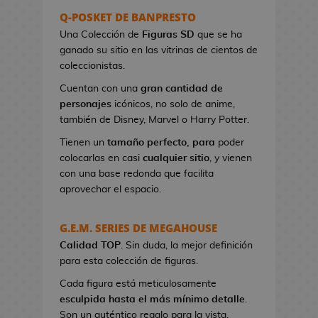
s
Q-POSKET DE BANPRESTO
e
Una Colección de
Figuras SD
que se ha
r
ganado su sitio en las vitrinas de cientos de
e
coleccionistas.
s
Cuentan con una
gran cantidad de
d
personajes
icónicos, no solo de anime,
e
también de Disney, Marvel o Harry Potter.
V
i
Tienen un
tamaño perfecto, para
poder
d
colocarlas en casi
cualquier sitio
, y vienen
e
con una base redonda que facilita
o
aprovechar el espacio.
j
u
G.E.M. SERIES DE MEGAHOUSE
e
Calidad TOP
g
. Sin duda, la mejor definición
para esta colección de figuras.
o
s
Cada figura está meticulosamente
esculpida hasta el más mínimo detalle
.
B
Son un auténtico regalo para la vista.