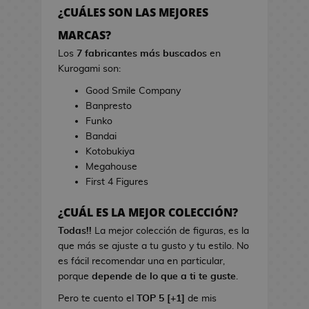
h
r
¿CUÁLES SON LAS MEJORES
e
r
s
MARCAS?
a
d
s
Los
7 fabricantes más buscados
en
e
d
Kurogami son:
V
e
Good Smile Company
i
C
Banpresto
d
i
Funko
e
n
Bandai
o
e
Kotobukiya
j
Megahouse
u
B
First 4 Figures
e
o
g
l
¿CUÁL ES LA MEJOR COLECCIÓN?
o
s
s
Todas!!
La mejor colección de figuras, es la
d
que más se ajuste a tu gusto y tu estilo. No
e
L
es fácil recomendar una en particular,
C
i
porque
depende de lo que a ti te guste
.
i
b
n
Pero te cuento el
TOP 5 [+1]
de mis
r
e