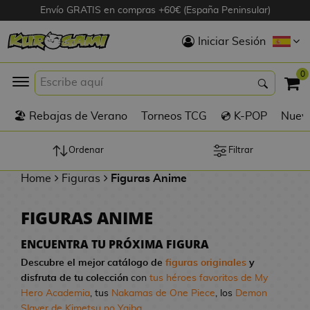
Envío GRATIS en compras +60€ (España Peninsular)
Hola
Iniciar Sesión
Figuras Anime
0
K
🏖️ Rebajas de Verano
Torneos TCG
💿 K-POP
Nuevo
Figuras
Videojuegos
Ordenar
Filtrar
Home
Figuras
Figuras Anime
Figuras de Cine
FIGURAS ANIME
D
Figuras por
i
Fabricante
ENCUENTRA TU PRÓXIMA FIGURA
g
Descubre el mejor catálogo de
figuras originales
y
i
disfruta de tu colección
con
tus héroes favoritos de My
R
m
D
TOP Colecciones
Hero Academia
, tus
Nakamas de One Piece
, los
Demon
e
o
u
Slayer de Kimetsu no Yaiba
...