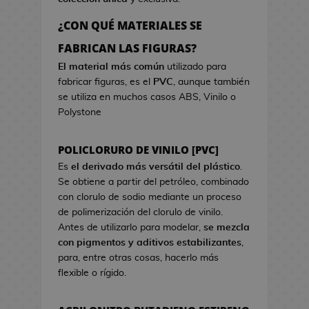
a
r
o
e
d
c
s
¿CON QUÉ MATERIALES SE
o
i
d
B
FABRICAN LAS FIGURAS?
k
s
e
o
a
t
El material más común
utilizado para
V
l
w
fabricar figuras, es el
PVC
, aunque también
i
s
a
se utiliza en muchos casos ABS, Vinilo o
d
a
Polystone
e
s
o
d
j
POLICLORURO DE VINILO [PVC]
e
u
C
Es
el derivado más versátil del plástico
.
e
i
Se obtiene a partir del petróleo, combinado
g
n
con clorulo de sodio mediante un proceso
o
e
de polimerización del clorulo de vinilo.
s
Antes de utilizarlo para modelar,
se mezcla
G
con pigmentos y aditivos estabilizantes
,
J
o
para, entre otras cosas, hacerlo más
a
r
flexible o rígido.
r
r
r
o