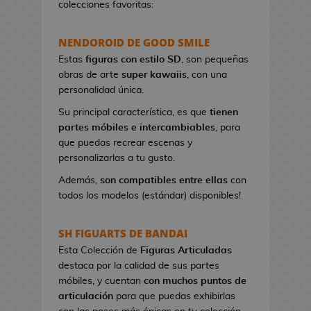
colecciones favoritas:
e
t
NENDOROID DE GOOD SMILE
a
s
Estas
figuras con estilo SD
, son pequeñas
d
obras de arte
super kawaiis
, con una
e
personalidad única.
V
Su principal característica, es que
tienen
i
partes móbiles e intercambiables
, para
d
que puedas recrear escenas y
e
personalizarlas a tu gusto.
o
j
Además,
son compatibles entre ellas
con
u
todos los modelos (estándar) disponibles!
e
g
SH FIGUARTS DE BANDAI
o
Esta Colección de
Figuras Articuladas
s
destaca por la calidad de sus partes
móbiles, y cuentan
con muchos puntos de
P
articulación
para que puedas exhibirlas
i