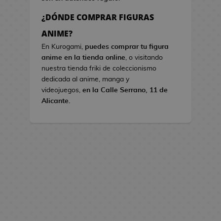
s
¿DÓNDE COMPRAR FIGURAS
B
ANIME?
o
En Kurogami,
puedes comprar tu figura
l
anime en la tienda online
, o visitando
s
nuestra tienda friki de coleccionismo
o
dedicada al anime, manga y
s
videojuegos,
en la Calle Serrano, 11 de
d
Alicante.
e
V
i
d
e
o
j
u
e
g
o