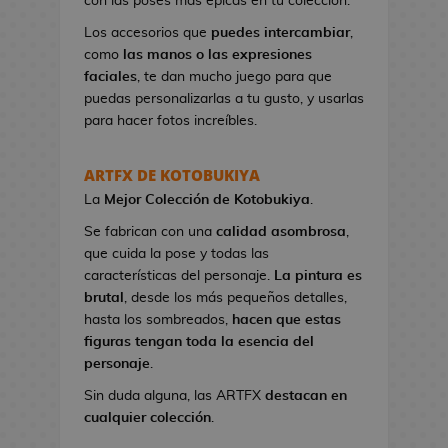
con las poses más épicas en tu colección.
n
e
Los accesorios que
puedes intercambiar
,
s
como
las manos o las expresiones
d
faciales
, te dan mucho juego para que
e
puedas personalizarlas a tu gusto, y usarlas
V
para hacer fotos increíbles.
i
d
ARTFX DE KOTOBUKIYA
e
La
Mejor Colección
de Kotobukiya
.
o
j
Se fabrican con una
calidad asombrosa
,
u
que cuida la pose y todas las
e
características del personaje.
La pintura es
g
brutal
, desde los más pequeños detalles,
o
hasta los sombreados,
hacen que estas
s
figuras tengan toda la esencia del
personaje
.
N
Sin duda alguna, las ARTFX
destacan en
e
cualquier colección
.
c
e