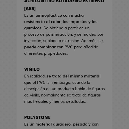
ACRILONITRO BUTADIENO ESTIRENO
a
s
s
[ABS]
d
d
e
Es un
termoplástico con mucha
e
C
resistencia al calor, los impactos y los
V
i
químicos
. Se obtiene a partir de un
i
n
proceso de polimerización, y se moldea por
d
e
inyección, soplado o extrusión. Además,
se
e
puede combinar con PVC
para añadirle
o
S
diferentes propiedades.
j
e
u
t
VINILO
e
s
g
En realidad,
se trata del mismo material
R
o
que el PVC
, sin embargo, cuando la
e
s
descripción de un producto habla de figuras
g
de vinilo, normalmente se trata de figuras
a
H
más flexibles y menos detalladas.
l
u
o
c
d
POLYSTONE
h
e
Es un
material duradero, pesado y con
a
C