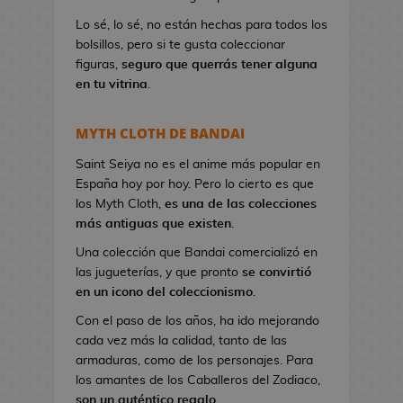
a
Lo sé, lo sé, no están hechas para todos los
n
bolsillos, pero si te gusta coleccionar
d
figuras,
seguro que querrás tener alguna
o
en tu vitrina
.
l
e
r
MYTH CLOTH DE BANDAI
a
s
Saint Seiya no es el anime más popular en
d
España hoy por hoy. Pero lo cierto es que
e
los Myth Cloth,
es una de las colecciones
V
más antiguas que existen
.
i
Una colección que Bandai comercializó en
d
las jugueterías, y que pronto
se convirtió
e
en un icono del coleccionismo
.
o
Con el paso de los años, ha ido mejorando
j
cada vez más la calidad, tanto de las
u
armaduras, como de los personajes. Para
e
los amantes de los Caballeros del Zodiaco,
g
son un auténtico regalo
.
o