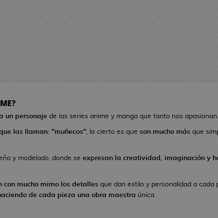
IME?
 a un personaje
de las series anime y manga que tanto nos apasionan
que las llaman: "muñecos"
, lo cierto es que
son mucho más
que sim
seño y modelado, donde se
expresan la creatividad, imaginación y ha
n con mucho mimo los detalles
que dan estilo y personalidad a cada 
haciendo de cada pieza una obra maestra
única.