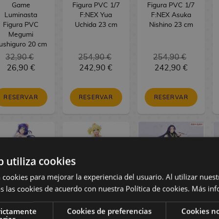
Game
Figura PVC 1/7
Figura PVC 1/7
Luminasta
F:NEX Yua
F:NEX Asuka
Figura PVC
Uchida 23 cm
Nishino 23 cm
Megumi
ushiguro 20 cm
32,90 €
254,90 €
254,90 €
26,90 €
242,90 €
242,90 €
RESERVAR
RESERVAR
RESERVAR
b utiliza cookies
 cookies para mejorar la experiencia del usuario. Al utilizar nuest
s las cookies de acuerdo con nuestra Política de cookies.
Más inf
oveLive! Figura
LoveLive! Figura
The Apothecary
rictamente
Cookies de preferencias
Cookies no
PVC Nozomi
PVC Eli Ayase
Diaries Figura
arias