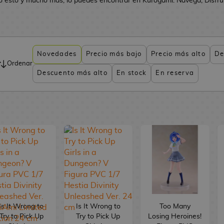
o esto y mucho más, lo puedes encontrar en Kurogami. Navega, Disfruta
Novedades
Precio más bajo
Precio más alto
De
Ordenar
Descuento más alto
En stock
En reserva
Is It Wrong to
Is It Wrong to
Too Many
Try to Pick Up
Try to Pick Up
Losing Heroines!