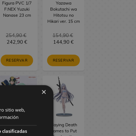
Figura PVC 1/7
Yazawa
F:NEX Yuzuki
Bokutachi wa
Nanase 23 cm
Hitotsu no
Hikari ver. 15 cm
254,90 €
154,90 €
242,90 €
144,90 €
RESERVAR
RESERVAR
×
ro sitio web,
ormación
The Apothecary
Playing Death
 clasificadas
Diaries Figura
Games to Put