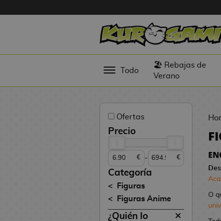
Hola
Figuras
🏖️ Rebajas de
Todo
Anime
Verano
Figuras
Videojuegos
Ofertas
Ho
Figuras de
Precio
F
Cine
EN
-
€
€
Figuras por
Des
Fabricante
Categoría
Aca
D
Figuras
TOP
i
O q
Figuras Anime
Colecciones
g
uni
¿Quién lo
i
N