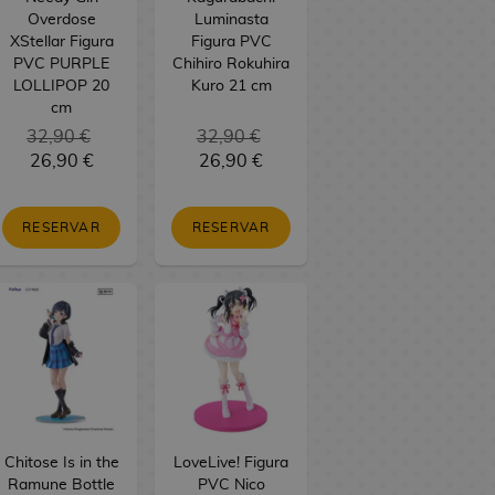
Overdose
Luminasta
XStellar Figura
Figura PVC
PVC PURPLE
Chihiro Rokuhira
LOLLIPOP 20
Kuro 21 cm
cm
32,90 €
32,90 €
26,90 €
26,90 €
RESERVAR
RESERVAR
Chitose Is in the
LoveLive! Figura
Ramune Bottle
PVC Nico