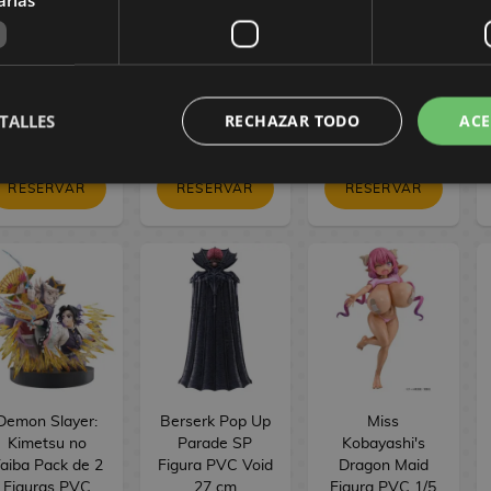
Tojo Bokutachi
Bokutachi wa
PVC BRILLIANT
wa Hitotsu no
Hitotsu no
Figure Seasonal
ikari ver. 16 cm
Hikari ver. 17 cm
Jinshi Nine-
tailed fox 23 cm
154,90 €
154,90 €
34,90 €
TALLES
RECHAZAR TODO
ACE
144,90 €
144,90 €
29,90 €
RESERVAR
RESERVAR
RESERVAR
Demon Slayer:
Berserk Pop Up
Miss
Kimetsu no
Parade SP
Kobayashi's
aiba Pack de 2
Figura PVC Void
Dragon Maid
Figuras PVC
27 cm
Figura PVC 1/5