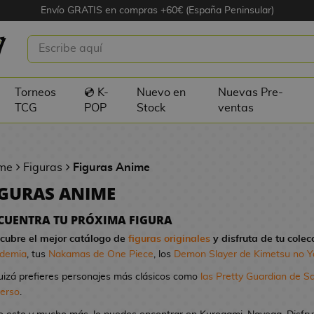
Envío GRATIS en compras +60€ (España Peninsular)
Torneos
💿 K-
Nuevo en
Nuevas Pre-
TCG
POP
Stock
ventas
me
Figuras
Figuras Anime
IGURAS ANIME
CUENTRA TU PRÓXIMA FIGURA
cubre el mejor catálogo de
figuras originales
y disfruta de tu colec
demia
, tus
Nakamas de One Piece
, los
Demon Slayer de Kimetsu no Y
uizá prefieres personajes más clásicos como
las Pretty Guardian de S
verso
.