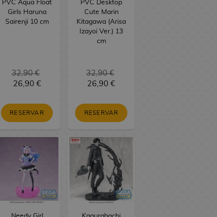
PVC Aqua Float
PVC Desktop
Girls Haruna
Cute Marin
Sairenji 10 cm
Kitagawa (Arisa
Izayoi Ver.) 13
cm
32,90 €
32,90 €
26,90 €
26,90 €
RESERVAR
RESERVAR
Needy Girl
Kagurabachi