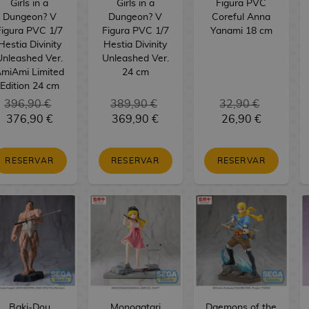
Girls in a
Girls in a
Figura PVC
Dungeon? V
Dungeon? V
Coreful Anna
Figura PVC 1/7
Figura PVC 1/7
Yanami 18 cm
Hestia Divinity
Hestia Divinity
Unleashed Ver.
Unleashed Ver.
miAmi Limited
24 cm
Edition 24 cm
396,90 €
389,90 €
32,90 €
376,90 €
369,90 €
26,90 €
RESERVAR
RESERVAR
RESERVAR
Baki-Dou
Monogatari
Daemons of the