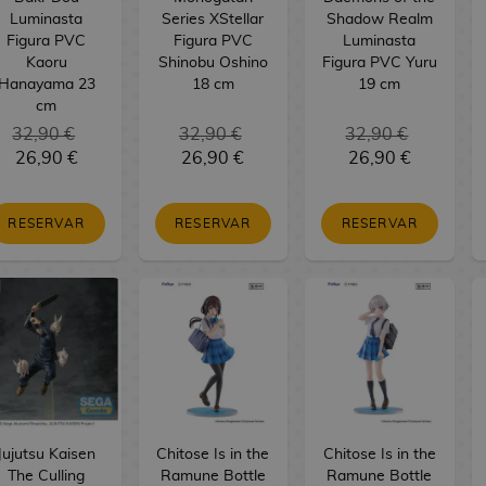
Luminasta
Series XStellar
Shadow Realm
Figura PVC
Figura PVC
Luminasta
Kaoru
Shinobu Oshino
Figura PVC Yuru
Hanayama 23
18 cm
19 cm
cm
32,90 €
32,90 €
32,90 €
26,90 €
26,90 €
26,90 €
RESERVAR
RESERVAR
RESERVAR
Jujutsu Kaisen
Chitose Is in the
Chitose Is in the
The Culling
Ramune Bottle
Ramune Bottle