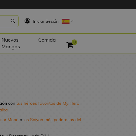
K
Iniciar Sesión
Nuevos
Comida
0
Mangas
ción
con
tus héroes favoritos de My Hero
aiba
...
ailor Moon
o
los Saiyan más poderosos del