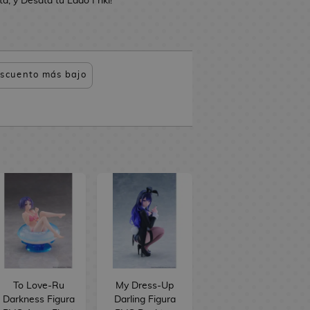
, y Desata tu Lado Friki!
scuento más bajo
To Love-Ru
My Dress-Up
Darkness Figura
Darling Figura