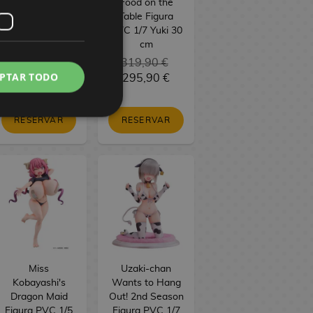
PVC BRILLIANT
Food on the
Figure Seasonal
Table Figura
Maomao
PVC 1/7 Yuki 30
Jiangshi 21 cm
cm
34,90 €
319,90 €
PTAR TODO
29,90 €
295,90 €
RESERVAR
RESERVAR
Miss
Uzaki-chan
Kobayashi's
Wants to Hang
Dragon Maid
Out! 2nd Season
Figura PVC 1/5
Figura PVC 1/7