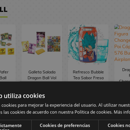
LL
Drag
Wafer
Galleta Salada
Refresco Bubble
Ball
Dragon Ball Vol
Tea Sabor Fresa
Chang
dai 13
9 Bandai 7 g
y Plátano Son
Poi C
Goku Dragon
576
b utiliza cookies
Ball Super
Airp
ULTRAPOP 330
 cookies para mejorar la experiencia del usuario. Al utilizar nuest
ml
s las cookies de acuerdo con nuestra Política de cookies.
Más inf
2
€
3,00 €
2,50 €
1
rictamente
Cookies de preferencias
Cookies no
arias