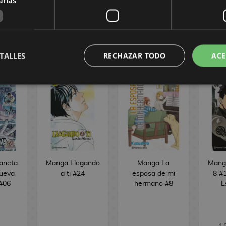
AR
COMPRAR
COMPRAR
RE
ÓMIC
TALLES
RECHAZAR TODO
ACE
laneta
Manga Llegando
Manga La
Manga
ueva
a ti #24
esposa de mi
8 #1
 #06
hermano #8
E