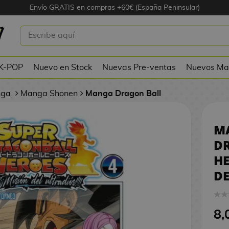
Envío GRATIS en compras +60€ (España Peninsular)
PER DRAGON BALL HEROES: ¡MISIÓN
DIÓS! #04
 K-POP
Nuevo en Stock
Nuevas Pre-ventas
Nuevos Ma
nga
Manga Shonen
Manga Dragon Ball
M
D
HE
DE
8,