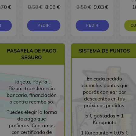
1
,70 €
8,50 €
8,08 €
9,50 €
9,03 €
1
R
PEDIR
PEDIR
C
PASARELA DE PAGO
SISTEMA DE PUNTOS
SEGURO
En cada pedido
Tarjeta, PayPal,
acumulas puntos que
Bizum, transferencia
podrás canjear por
bancaria, financiación
descuentos en tus
o contra reembolso.
próximos pedidos.
Puedes elegir la forma
5 € gastados = 1
de pago que
Kuropunto
prefieras. Contamos
con certificado de
1 Kuropunto = 0,05 €