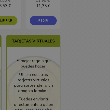
9,50 €
11,95 €
16,95 €
8,53 €
11,35 €
16,10 €
OMPRAR
PEDIR
PEDIR
TARJETAS VIRTUALES
¡El mejor regalo que
puedes hacer!
Utiliza nuestras
tarjetas virtuales
para sorprender a un
amigo o familiar.
Puedes enviarla
directamente a quien
tú quieras y recibirá