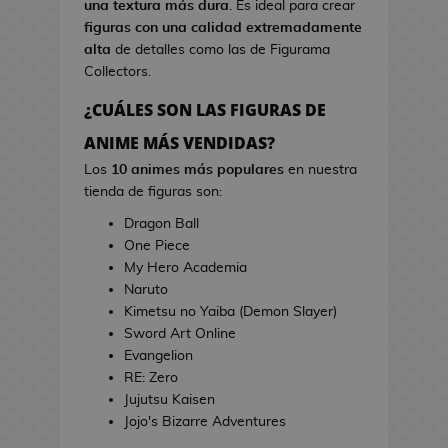
una textura más dura
. Es ideal para crear
s
i
figuras con una calidad extremadamente
d
n
alta
de detalles como las de Figurama
e
e
Collectors.
V
i
¿CUÁLES SON LAS FIGURAS DE
T
d
o
ANIME MÁS VENDIDAS?
e
a
o
Los
10 animes más populares
en nuestra
l
j
tienda de figuras son:
l
u
a
Dragon Ball
e
s
One Piece
g
d
My Hero Academia
o
e
Naruto
s
C
Kimetsu no Yaiba (Demon Slayer)
i
Sword Art Online
E
n
Evangelion
s
e
RE: Zero
t
Jujutsu Kaisen
u
J
Jojo's Bizarre Adventures
c
a