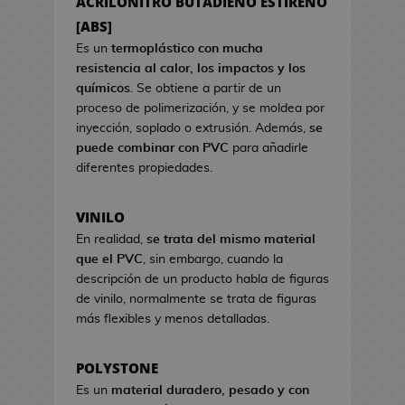
ACRILONITRO BUTADIENO ESTIRENO
a
s
s
[ABS]
d
d
e
Es un
termoplástico con mucha
e
C
resistencia al calor, los impactos y los
V
i
químicos
. Se obtiene a partir de un
i
n
proceso de polimerización, y se moldea por
d
e
inyección, soplado o extrusión. Además,
se
e
puede combinar con PVC
para añadirle
o
S
diferentes propiedades.
j
e
u
t
VINILO
e
s
g
En realidad,
se trata del mismo material
R
o
que el PVC
, sin embargo, cuando la
e
s
descripción de un producto habla de figuras
g
de vinilo, normalmente se trata de figuras
a
H
más flexibles y menos detalladas.
l
u
o
c
d
POLYSTONE
h
e
Es un
material duradero, pesado y con
a
C