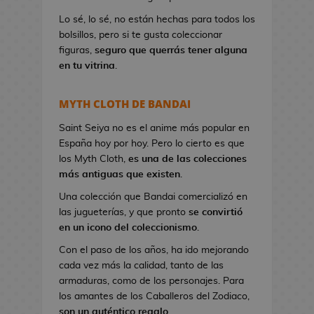
a
Lo sé, lo sé, no están hechas para todos los
n
bolsillos, pero si te gusta coleccionar
d
figuras,
seguro que querrás tener alguna
o
en tu vitrina
.
l
e
r
MYTH CLOTH DE BANDAI
a
s
Saint Seiya no es el anime más popular en
d
España hoy por hoy. Pero lo cierto es que
e
los Myth Cloth,
es una de las colecciones
V
más antiguas que existen
.
i
Una colección que Bandai comercializó en
d
las jugueterías, y que pronto
se convirtió
e
en un icono del coleccionismo
.
o
Con el paso de los años, ha ido mejorando
j
cada vez más la calidad, tanto de las
u
armaduras, como de los personajes. Para
e
los amantes de los Caballeros del Zodiaco,
g
son un auténtico regalo
.
o