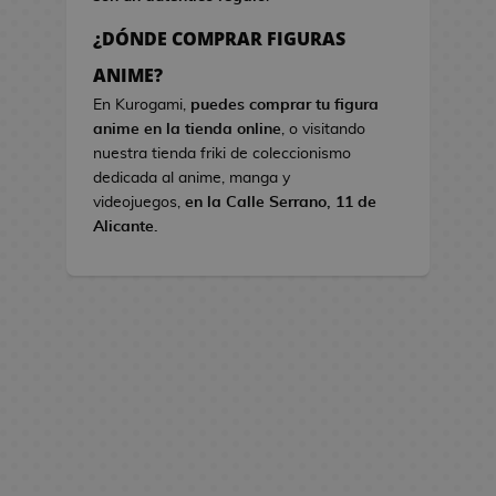
s
¿DÓNDE COMPRAR FIGURAS
B
ANIME?
o
En Kurogami,
puedes comprar tu figura
l
anime en la tienda online
, o visitando
s
nuestra tienda friki de coleccionismo
o
dedicada al anime, manga y
s
videojuegos,
en la Calle Serrano, 11 de
d
Alicante.
e
V
i
d
e
o
j
u
e
g
o