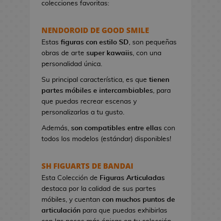
colecciones favoritas:
e
t
NENDOROID DE GOOD SMILE
a
s
Estas
figuras con estilo SD
, son pequeñas
d
obras de arte
super kawaiis
, con una
e
personalidad única.
V
Su principal característica, es que
tienen
i
partes móbiles e intercambiables
, para
d
que puedas recrear escenas y
e
personalizarlas a tu gusto.
o
j
Además,
son compatibles entre ellas
con
u
todos los modelos (estándar) disponibles!
e
g
SH FIGUARTS DE BANDAI
o
Esta Colección de
Figuras Articuladas
s
destaca por la calidad de sus partes
móbiles, y cuentan
con muchos puntos de
P
articulación
para que puedas exhibirlas
i