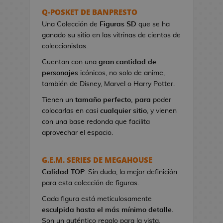
s
Q-POSKET DE BANPRESTO
e
Una Colección de
Figuras SD
que se ha
r
ganado su sitio en las vitrinas de cientos de
e
coleccionistas.
s
Cuentan con una
gran cantidad de
d
personajes
icónicos, no solo de anime,
e
también de Disney, Marvel o Harry Potter.
V
i
Tienen un
tamaño perfecto, para
poder
d
colocarlas en casi
cualquier sitio
, y vienen
e
con una base redonda que facilita
o
aprovechar el espacio.
j
u
G.E.M. SERIES DE MEGAHOUSE
e
Calidad TOP
g
. Sin duda, la mejor definición
para esta colección de figuras.
o
s
Cada figura está meticulosamente
esculpida hasta el más mínimo detalle
.
B
Son un auténtico regalo para la vista.