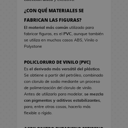
a
r
o
e
d
c
s
¿CON QUÉ MATERIALES SE
o
i
d
B
FABRICAN LAS FIGURAS?
k
s
e
o
a
t
El material más común
utilizado para
V
l
w
fabricar figuras, es el
PVC
, aunque también
i
s
a
se utiliza en muchos casos ABS, Vinilo o
d
a
Polystone
e
s
o
d
j
POLICLORURO DE VINILO [PVC]
e
u
C
Es
el derivado más versátil del plástico
.
e
i
Se obtiene a partir del petróleo, combinado
g
n
con clorulo de sodio mediante un proceso
o
e
de polimerización del clorulo de vinilo.
s
Antes de utilizarlo para modelar,
se mezcla
G
con pigmentos y aditivos estabilizantes
,
J
o
para, entre otras cosas, hacerlo más
a
r
flexible o rígido.
r
r
r
o