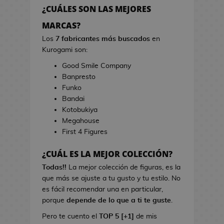
h
r
¿CUÁLES SON LAS MEJORES
e
r
s
MARCAS?
a
d
s
Los
7 fabricantes más buscados
en
e
d
Kurogami son:
V
e
Good Smile Company
i
C
Banpresto
d
i
Funko
e
n
Bandai
o
e
Kotobukiya
j
Megahouse
u
B
First 4 Figures
e
o
g
l
¿CUÁL ES LA MEJOR COLECCIÓN?
o
s
s
Todas!!
La mejor colección de figuras, es la
d
que más se ajuste a tu gusto y tu estilo. No
e
L
es fácil recomendar una en particular,
C
i
porque
depende de lo que a ti te guste
.
i
b
n
Pero te cuento el
TOP 5 [+1]
de mis
r
e