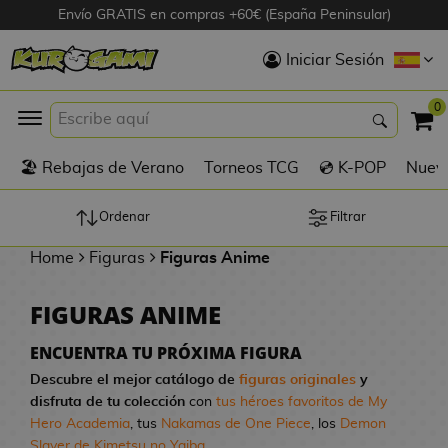
Envío GRATIS en compras +60€ (España Peninsular)
Hola
Iniciar Sesión
Figuras Anime
0
K
🏖️ Rebajas de Verano
Torneos TCG
💿 K-POP
Nuevo
Figuras
Videojuegos
Ordenar
Filtrar
Home
Figuras
Figuras Anime
Figuras de Cine
FIGURAS ANIME
D
Figuras por
i
Fabricante
ENCUENTRA TU PRÓXIMA FIGURA
g
Descubre el mejor catálogo de
figuras originales
y
i
disfruta de tu colección
con
tus héroes favoritos de My
R
m
D
TOP Colecciones
Hero Academia
, tus
Nakamas de One Piece
, los
Demon
e
o
u
Slayer de Kimetsu no Yaiba
...