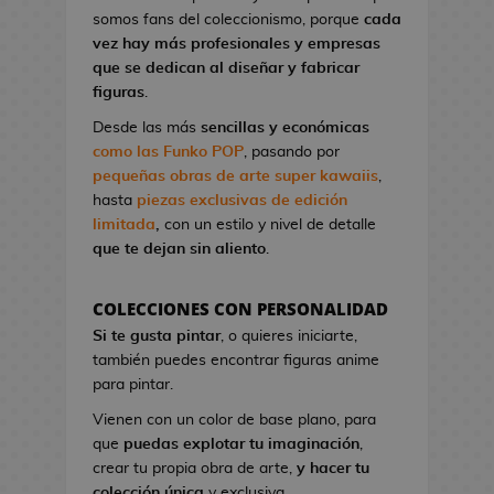
l
a
I
G
somos fans del coleccionismo, porque
cada
o
o
t
r
a
vez hay más profesionales y empresas
n
A
o
o
K
que se dedican al diseñar y fabricar
d
n
n
n
i
figuras
.
e
i
d
S
l
V
m
Desde las más
sencillas y económicas
e
t
l
i
e
como las Funko POP
, pasando por
C
u
!
d
pequeñas obras de arte super kawaiis
,
i
d
e
hasta
piezas exclusivas de edición
n
M
i
o
limitada
,
con un estilo y nivel de detalle
e
a
o
j
que te dejan sin aliento
.
n
s
u
P
g
e
i
F
a
COLECCIONES CON PERSONALIDAD
g
n
i
B
Si te gusta pintar
, o quieres iniciarte,
o
e
g
l
también puedes encontrar figuras anime
s
s
u
u
para pintar.
d
r
e
G
e
Vienen con un color de base plano, para
a
E
o
C
que
puedas explotar tu imaginación
,
s
x
r
i
crear tu propia obra de arte,
y hacer tu
K
o
r
n
colección única
y exclusiva.