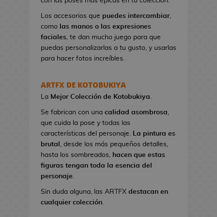
con las poses más épicas en tu colección.
n
e
Los accesorios que
puedes intercambiar
,
s
como
las manos o las expresiones
d
faciales
, te dan mucho juego para que
e
puedas personalizarlas a tu gusto, y usarlas
V
para hacer fotos increíbles.
i
d
ARTFX DE KOTOBUKIYA
e
La
Mejor Colección
de Kotobukiya
.
o
j
Se fabrican con una
calidad asombrosa
,
u
que cuida la pose y todas las
e
características del personaje.
La pintura es
g
brutal
, desde los más pequeños detalles,
o
hasta los sombreados,
hacen que estas
s
figuras tengan toda la esencia del
personaje
.
N
Sin duda alguna, las ARTFX
destacan en
e
cualquier colección
.
c
e