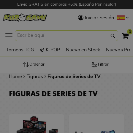
Envío GRATIS en compras +60€ (España Peninsular)
Hola
Iniciar Sesión
Figuras Anime
0
K
Torneos TCG
💿 K-POP
Nuevo en Stock
Nuevas Pre
Figuras
Videojuegos
Ordenar
Filtrar
Home
Figuras
Figuras de Series de TV
Figuras de Cine
FIGURAS DE SERIES DE TV
D
Figuras por
i
Fabricante
g
i
R
m
D
TOP Colecciones
e
o
u