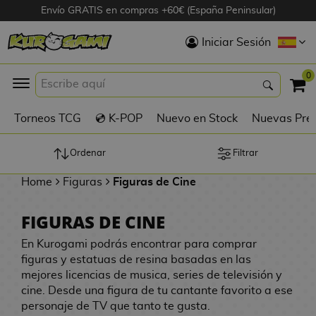
Envío GRATIS en compras +60€ (España Peninsular)
Hola
Iniciar Sesión
Figuras Anime
0
K
Torneos TCG
💿 K-POP
Nuevo en Stock
Nuevas Pre
Figuras
Videojuegos
Ordenar
Filtrar
Home
Figuras
Figuras de Cine
Figuras de Cine
FIGURAS DE CINE
D
Figuras por
i
En Kurogami podrás encontrar para comprar
Fabricante
g
figuras y estatuas de resina basadas en las
i
mejores licencias de musica, series de televisión y
R
m
D
cine. Desde una figura de tu cantante favorito a ese
TOP Colecciones
e
o
u
personaje de TV que tanto te gusta.