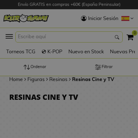
Envío GRATIS en compras +60€ (España Peninsular)
Hola
Iniciar Sesión
Figuras Anime
0
K
Torneos TCG
💿 K-POP
Nuevo en Stock
Nuevas Pre
Figuras
Videojuegos
Ordenar
Filtrar
Home
Figuras
Resinas
Resinas Cine y TV
Figuras de Cine
RESINAS CINE Y TV
D
Figuras por
i
Fabricante
g
i
R
m
D
TOP Colecciones
e
o
u