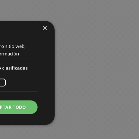
×
ro sitio web,
ormación
 clasificadas
PTAR TODO