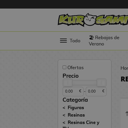
Hola
Figuras
🏖️ Rebajas de
Todo
Anime
Verano
Figuras
Videojuegos
Ofertas
Ho
Figuras de
Precio
R
Cine
-
€
€
Figuras por
Fabricante
Categoría
D
Figuras
TOP
i
Resinas
Colecciones
g
Resinas Cine y
i
N