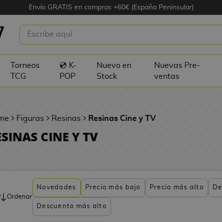
Envío GRATIS en compras +60€ (España Peninsular)
Torneos
💿 K-
Nuevo en
Nuevas Pre-
TCG
POP
Stock
ventas
me
Figuras
Resinas
Resinas Cine y TV
ESINAS CINE Y TV
Novedades
Precio más bajo
Precio más alto
De
Ordenar
Descuento más alto