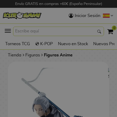
Envío GRATIS en compras +60€ (España Peninsular)
Hola
Iniciar Sesión
Figuras Anime
0
K
Torneos TCG
💿 K-POP
Nuevo en Stock
Nuevas Pre
Figuras
Videojuegos
Tienda
Figuras
Figuras Anime
Figuras de Cine
D
Figuras por
i
Fabricante
g
i
R
m
D
TOP Colecciones
e
o
u