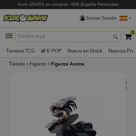
Envío GRATIS en compras +60€ (España Peninsular)
Hola
Iniciar Sesión
Figuras Anime
0
K
Torneos TCG
💿 K-POP
Nuevo en Stock
Nuevas Pre
Figuras
Videojuegos
Tienda
Figuras
Figuras Anime
Figuras de Cine
D
Figuras por
i
Fabricante
g
i
R
m
D
TOP Colecciones
e
o
u