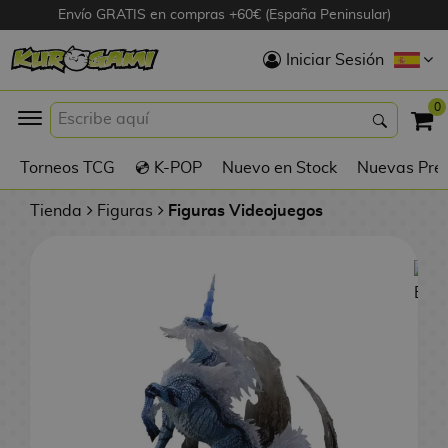
Envío GRATIS en compras +60€ (España Peninsular)
Hola
Iniciar Sesión
Figuras Anime
0
K
Torneos TCG
💿 K-POP
Nuevo en Stock
Nuevas Pre
Figuras
Videojuegos
Tienda
Figuras
Figuras Videojuegos
Figuras de Cine
D
Figuras por
i
Fabricante
g
i
R
m
D
TOP Colecciones
e
o
u