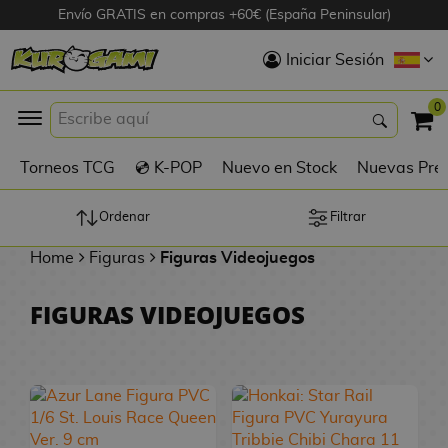
Envío GRATIS en compras +60€ (España Peninsular)
Hola
Iniciar Sesión
Figuras Anime
0
K
Torneos TCG
💿 K-POP
Nuevo en Stock
Nuevas Pre
Figuras
Videojuegos
Ordenar
Filtrar
Home
Figuras
Figuras Videojuegos
Figuras de Cine
FIGURAS VIDEOJUEGOS
D
Figuras por
i
Fabricante
g
i
R
m
D
TOP Colecciones
e
o
u