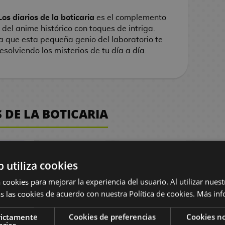
s diarios de la boticaria
es el complemento
del anime histórico con toques de intriga.
a que esta pequeña genio del laboratorio te
olviendo los misterios de tu día a día.
 DE LA BOTICARIA
b utiliza cookies
 cookies para mejorar la experiencia del usuario. Al utilizar nuest
s las cookies de acuerdo con nuestra Política de cookies.
Más inf
rictamente
Cookies de preferencias
Cookies no
ecary
Manga Los
Manga Los
Ma
arias