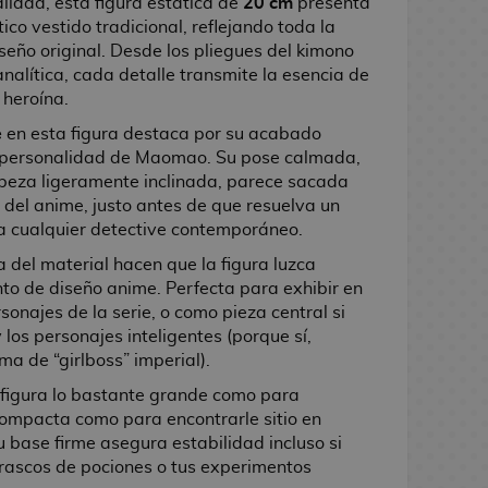
lidad, esta figura estática de
20 cm
presenta
co vestido tradicional, reflejando toda la
iseño original. Desde los pliegues del kimono
analítica, cada detalle transmite la esencia de
 heroína.
e
en esta figura destaca por su acabado
la personalidad de Maomao. Su pose calmada,
abeza ligeramente inclinada, parece sacada
del anime, justo antes de que resuelva un
 a cualquier detective contemporáneo.
a del material hacen que la figura luzca
nto de diseño anime. Perfecta para exhibir en
rsonajes de la serie, o como pieza central si
y los personajes inteligentes (porque sí,
a de “girlboss” imperial).
 figura lo bastante grande como para
compacta como para encontrarle sitio en
u base firme asegura estabilidad incluso si
frascos de pociones o tus experimentos