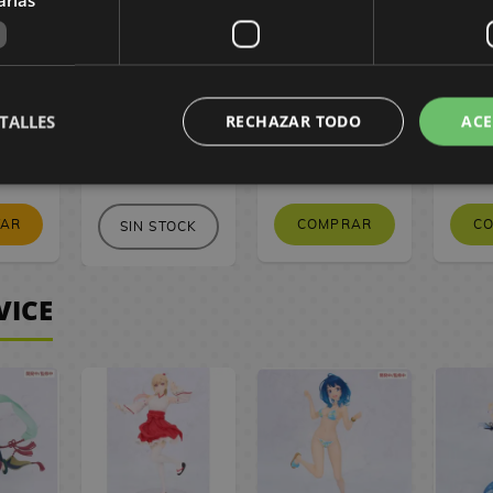
igura
diarios de la
diarios de la
dia
LIANT
boticaria #14
boticaria #14
bot
asonal
Edición Especial
angshi
m
TALLES
RECHAZAR TODO
ACE
 €
12,95 €
 €
12,30 €
9,95 €
9,45 €
9,95
VAR
COMPRAR
C
SIN STOCK
VICE