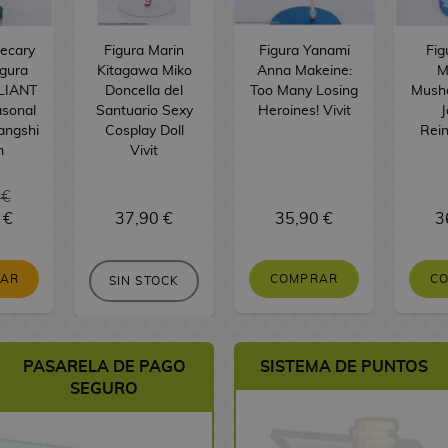
ecary
Figura Marin
Figura Yanami
Fig
igura
Kitagawa Miko
Anna Makeine:
M
LIANT
Doncella del
Too Many Losing
Musho
asonal
Santuario Sexy
Heroines! Vivit
J
angshi
Cosplay Doll
Rein
m
Vivit
 €
 €
37,90 €
35,90 €
3
VAR
COMPRAR
C
SIN STOCK
PASARELA DE PAGO
SISTEMA DE PUNTOS
SEGURO