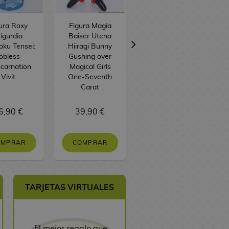
ura Roxy
Figura Magia
Figura Inoue
igurdia
Baiser Utena
Takina
ku Tensei:
Hiiragi Bunny
Halloween
obless
Gushing over
Lycoris Recoil
carnation
Magical Girls
Brilliant
Vivit
One-Seventh
Carat
6,90 €
39,90 €
35,90 €
OMPRAR
COMPRAR
SIN STOCK
TARJETAS VIRTUALES
¡El mejor regalo que