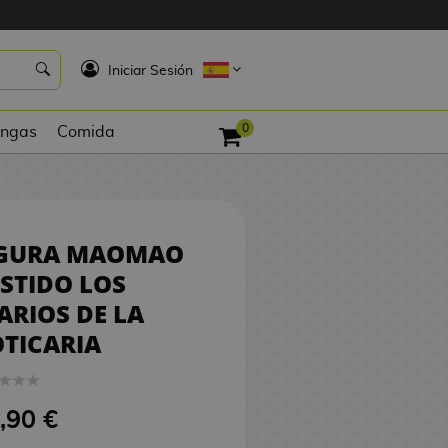
9,90 €
SIN STOCK
K
Iniciar Sesión
0
ngas
Comida
IGURA MAOMAO
STIDO LOS
ARIOS DE LA
TICARIA
,90 €