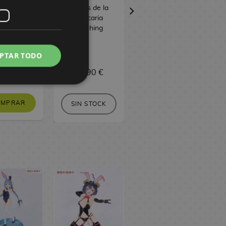
rios de la
diarios de la
diarios de la
icaria #13
boticaria
boticaria #12
Perching
PTAR TODO
 €
9,45 €
37,90 €
9,95 €
9,45 €
OMPRAR
COMPRAR
SIN STOCK