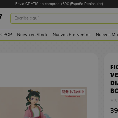
Envío GRATIS en compras +60€ (España Peninsular)
AOMAO VESTIDO LOS DIARIOS DE
3
RIA
 K-POP
Nuevo en Stock
Nuevas Pre-ventas
Nuevos Ma
e
F
VE
DI
BO
39