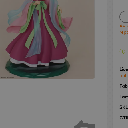
Avi
rep
Lic
boti
Fab
Tam
SK
GTI