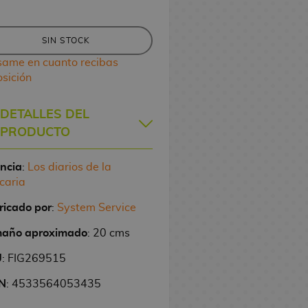
SIN STOCK
same en cuanto recibas
osición
DETALLES DEL
PRODUCTO
encia
:
Los diarios de la
caria
ricado por
:
System Service
año aproximado
: 20 cms
U
: FIG269515
N
: 4533564053435