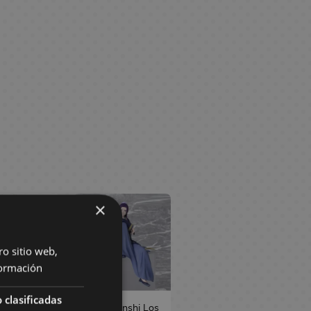
×
ro sitio web,
ormación
 clasificadas
nga Los
Figura Jinshi Los
Manga Los