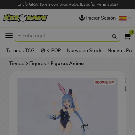
Envío GRATIS en compras +60€ (España Peninsular)
Hola
Iniciar Sesión
Figuras Anime
0
K
Torneos TCG
💿 K-POP
Nuevo en Stock
Nuevas Pre
Figuras
Videojuegos
Tienda
Figuras
Figuras Anime
Figuras de Cine
D
Figuras por
i
Fabricante
g
i
R
m
D
TOP Colecciones
e
o
u