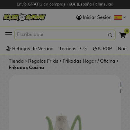
Envío GRATIS en compras +60€ (España Peninsular)
Hola
Iniciar Sesión
Figuras Anime
0
K
🏖️ Rebajas de Verano
Torneos TCG
💿 K-POP
Nuevo
Figuras
Videojuegos
Tienda
Regalos Frikis
Frikadas Hogar / Oficina
Frikadas Cocina
Figuras de Cine
D
Figuras por
i
Fabricante
g
i
R
m
D
TOP Colecciones
e
o
u