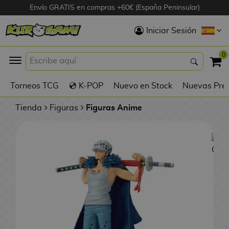
Envío GRATIS en compras +60€ (España Peninsular)
Hola
Iniciar Sesión
Figuras Anime
0
K
Torneos TCG
💿 K-POP
Nuevo en Stock
Nuevas Pre
Figuras
Videojuegos
Tienda
Figuras
Figuras Anime
Figuras de Cine
D
Figuras por
i
Fabricante
g
i
R
m
D
TOP Colecciones
e
o
u