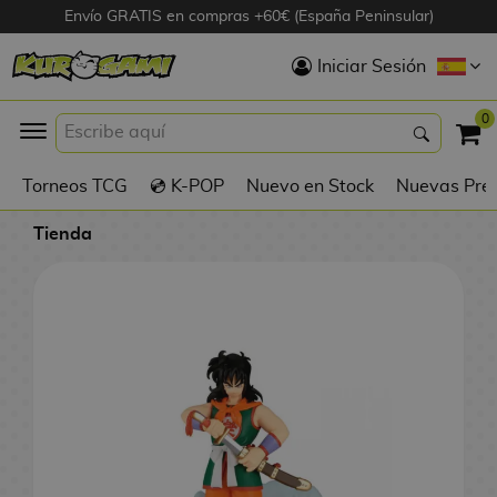
Envío GRATIS en compras +60€ (España Peninsular)
Hola
Iniciar Sesión
Figuras Anime
0
K
Torneos TCG
💿 K-POP
Nuevo en Stock
Nuevas Pre
Figuras
Videojuegos
Tienda
Figuras de Cine
D
Figuras por
i
Fabricante
g
i
R
m
D
TOP Colecciones
e
o
u