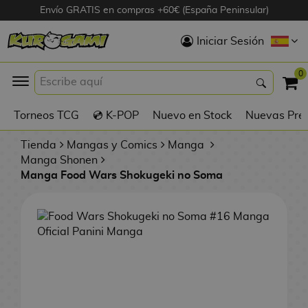
Envío GRATIS en compras +60€ (España Peninsular)
Hola
Iniciar Sesión
Figuras Anime
0
K
Torneos TCG
💿 K-POP
Nuevo en Stock
Nuevas Pre
Figuras
Videojuegos
Tienda
Mangas y Comics
Manga
Manga Shonen
Manga Food Wars Shokugeki no Soma
Figuras de Cine
D
Figuras por
i
Fabricante
g
i
R
m
D
TOP Colecciones
e
o
u