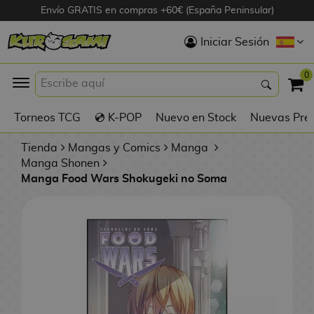
Envío GRATIS en compras +60€ (España Peninsular)
Hola
Iniciar Sesión
Figuras Anime
0
K
Torneos TCG
💿 K-POP
Nuevo en Stock
Nuevas Pre
Figuras
Videojuegos
Tienda
Mangas y Comics
Manga
Manga Shonen
Manga Food Wars Shokugeki no Soma
Figuras de Cine
D
Figuras por
i
Fabricante
g
i
R
m
D
TOP Colecciones
e
o
u