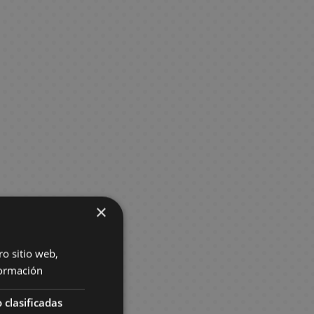
×
ro sitio web,
ormación
 clasificadas