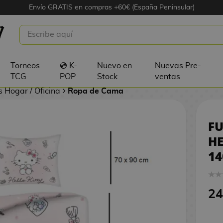
Envío GRATIS en compras +60€ (España Peninsular)
RDICA HELLO KITTY SANRIO 140
Torneos
💿 K-
Nuevo en
Nuevas Pre-
TCG
POP
Stock
ventas
s Hogar / Oficina
Ropa de Cama
F
HE
14
24