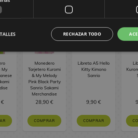
TALLES
RECHAZAR TODO
ACE
ero
Monedero
Libreta A5 Hello
Li
o My
Tarjetero Kuromi
Kitty Kimono
Kurom
panese
& My Melody
Sanrio
akami
Pink Black Party
dise
Sanrio Sakami
Merchandise
 €
28,90 €
9,90 €
9
AR
COMPRAR
COMPRAR
C