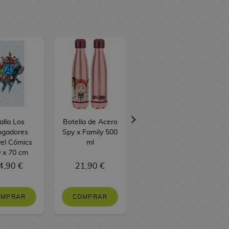
alla Los
Botella de Acero
Toalla Pikachu y
ngadores
Spy x Family 500
Scorbunny
el Cómics
ml
Pokémon 140 x
 x 70 cm
70 cm
4,90 €
21,90 €
15,90 €
OMPRAR
COMPRAR
SIN STOCK