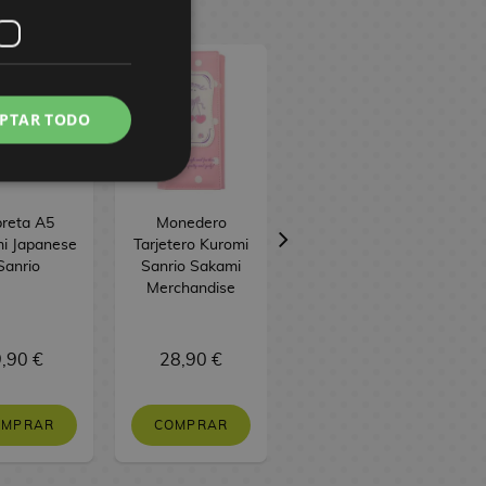
PTAR TODO
breta A5
Monedero
Libreta A5
i Japanese
Tarjetero Kuromi
Kuromi & My
Sanrio
Sanrio Sakami
Melody Pastel
Merchandise
Flower Sanrio
,90 €
28,90 €
9,90 €
OMPRAR
COMPRAR
COMPRAR