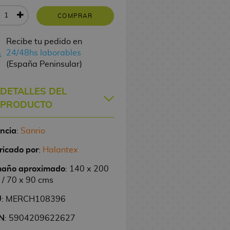
COMPRAR
Recibe tu pedido en
24/48hs laborables
(España Peninsular)
DETALLES DEL
PRODUCTO
encia
:
Sanrio
ricado por
:
Halantex
año aproximado
: 140 x 200
 / 70 x 90 cms
U
: MERCH108396
N
: 5904209622627