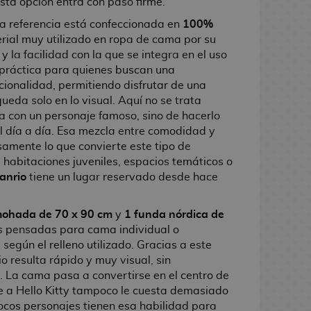
esta opción entra con paso firme.
ta referencia está confeccionada en
100%
erial muy utilizado en ropa de cama por su
y la facilidad con la que se integra en el uso
a práctica para quienes buscan una
cionalidad, permitiendo disfrutar de una
ueda solo en lo visual. Aquí no se trata
a con un personaje famoso, sino de hacerlo
l día a día. Esa mezcla entre comodidad y
isamente lo que convierte este tipo de
 habitaciones juveniles, espacios temáticos o
anrio
tiene un lugar reservado desde hace
mohada de 70 x 90 cm
y
1 funda nórdica de
s pensadas para cama individual o
según el relleno utilizado. Gracias a este
o resulta rápido y muy visual, sin
. La cama pasa a convertirse en el centro de
ue a Hello Kitty tampoco le cuesta demasiado
 pocos personajes tienen esa habilidad para