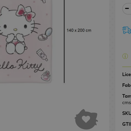
Lic
Fab
Tam
cms
SK
GTI