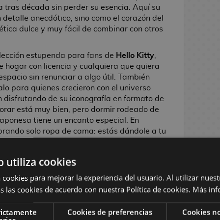
tras década sin perder su esencia. Aquí su
detalle anecdótico, sino como el corazón del
tica dulce y muy fácil de combinar con otros
lección estupenda para fans de
Hello Kitty
,
de hogar con licencia y cualquiera que quiera
spacio sin renunciar a algo útil. También
lo para quienes crecieron con el universo
n disfrutando de su iconografía en formato de
corar está muy bien, pero dormir rodeado de
 japonesa tiene un encanto especial. En
prando solo ropa de cama: estás dándole a tu
cho más alegre, reconocible y, seamos
 de lo habitual.
b utiliza cookies
 cookies para mejorar la experiencia del usuario. Al utilizar nuest
s las cookies de acuerdo con nuestra Política de cookies.
Más inf
rictamente
Cookies de preferencias
Cookies no
arias