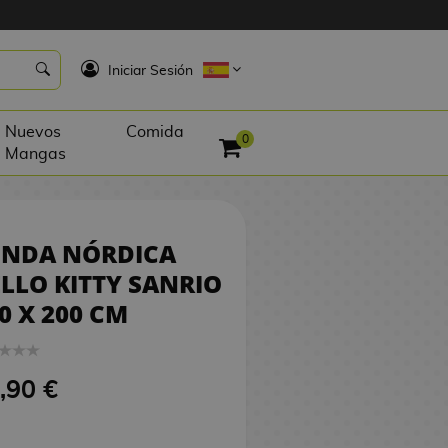
24,90 €
COMPRAR
K
Iniciar Sesión
Nuevos
Comida
0
Mangas
UNDA NÓRDICA
LLO KITTY SANRIO
0 X 200 CM
,90 €