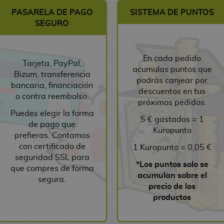
PASARELA DE PAGO
SISTEMA DE PUNTOS
SEGURO
En cada pedido
Tarjeta, PayPal,
acumulas puntos que
Bizum, transferencia
podrás canjear por
bancaria, financiación
descuentos en tus
o contra reembolso.
próximos pedidos.
Puedes elegir la forma
5 € gastados = 1
de pago que
Kuropunto
prefieras. Contamos
con certificado de
1 Kuropunto = 0,05 €
seguridad SSL para
*Los puntos solo se
que compres de forma
acumulan sobre el
segura.
precio de los
productos