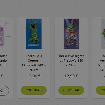
rdica
Toalla Azul
Toalla Five nights
To
anrio
Creeper
at Freddy´s 140
Ve
0 cm
Minecraft 140 x
x 70 cm
Marv
70 cm
140
 €
15,90 €
12,90 €
1
COMPRAR
COMPRAR
C
OCK