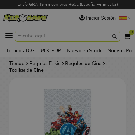
Envío GRATIS en compras +60€ (España Peninsular)
Hola
Iniciar Sesión
Figuras Anime
0
K
Torneos TCG
💿 K-POP
Nuevo en Stock
Nuevas Pre
Figuras
Videojuegos
Tienda
Regalos Frikis
Regalos de Cine
Toallas de Cine
Figuras de Cine
D
Figuras por
i
Fabricante
g
i
R
m
D
TOP Colecciones
e
o
u