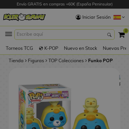
Envío GRATIS en compras +60€ (España Peninsular)
Hola
Iniciar Sesión
Figuras Anime
0
K
Torneos TCG
💿 K-POP
Nuevo en Stock
Nuevas Pre
Figuras
Videojuegos
Tienda
Figuras
TOP Colecciones
Funko POP
Figuras de Cine
D
Figuras por
i
Fabricante
g
i
R
m
D
TOP Colecciones
e
o
u