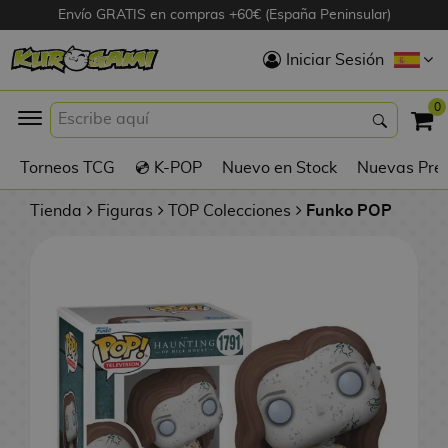
Envío GRATIS en compras +60€ (España Peninsular)
Hola
Iniciar Sesión
Figuras Anime
0
K
Torneos TCG
💿 K-POP
Nuevo en Stock
Nuevas Pre
Figuras
Videojuegos
Tienda
Figuras
TOP Colecciones
Funko POP
Figuras de Cine
D
Figuras por
i
Fabricante
g
i
R
m
D
TOP Colecciones
e
o
u