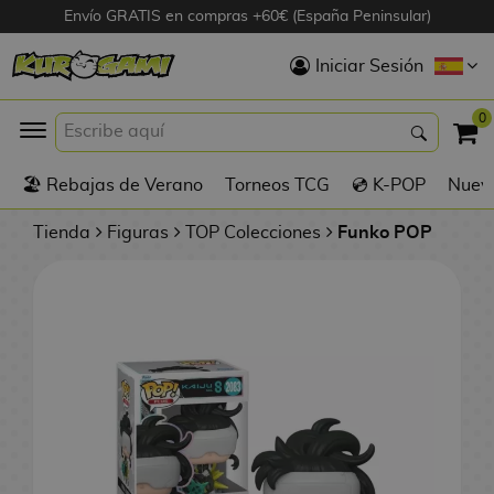
Envío GRATIS en compras +60€ (España Peninsular)
Hola
Iniciar Sesión
Figuras Anime
0
K
🏖️ Rebajas de Verano
Torneos TCG
💿 K-POP
Nuevo
Figuras
Videojuegos
Tienda
Figuras
TOP Colecciones
Funko POP
Figuras de Cine
D
Figuras por
i
Fabricante
g
i
R
m
D
TOP Colecciones
e
o
u