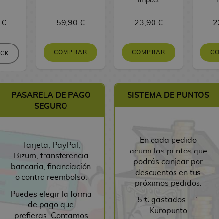
Impact
 €
59,90 €
23,90 €
2
COMPRAR
COMPRAR
C
OCK
PASARELA DE PAGO
SISTEMA DE PUNTOS
SEGURO
En cada pedido
Tarjeta, PayPal,
acumulas puntos que
Bizum, transferencia
podrás canjear por
bancaria, financiación
descuentos en tus
o contra reembolso.
próximos pedidos.
Puedes elegir la forma
5 € gastados = 1
de pago que
Kuropunto
prefieras. Contamos