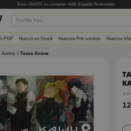
Envío GRATIS en compras +60€ (España Peninsular)
1
ONAJES KAIJU NO°8 320 ML
 K-POP
Nuevo en Stock
Nuevas Pre-ventas
Nuevos Ma
s Anime
Tazas Anime
TA
KA
12