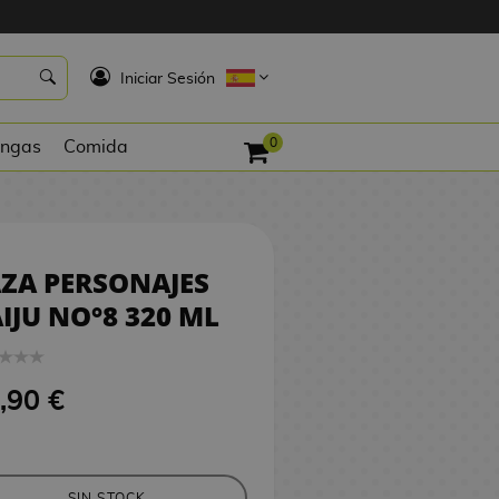
2,90 €
SIN STOCK
K
Iniciar Sesión
0
ngas
Comida
ZA PERSONAJES
IJU NO°8 320 ML
,90 €
SIN STOCK