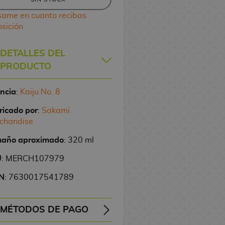
same en cuanto recibas
osición
DETALLES DEL
PRODUCTO
encia
:
Kaiju No. 8
ricado por
:
Sakami
chandise
año aproximado
: 320 ml
U
: MERCH107979
N
: 7630017541789
MÉTODOS DE PAGO
EMBOLSO
TRANSFERENCIA