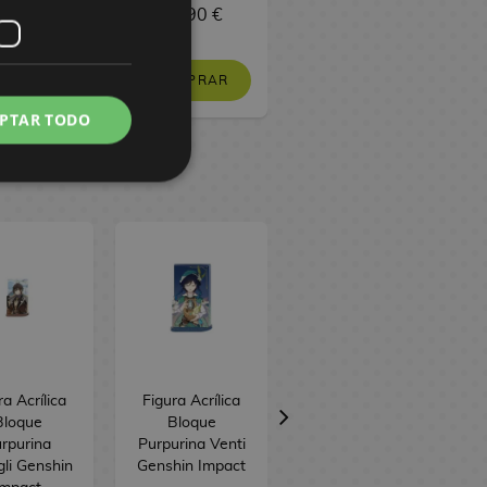
 €
8,08 €
12,90 €
8,50 €
8,08 €
PEDIR
COMPRAR
PEDIR
PTAR TODO
ra Acrílica
Figura Acrílica
Llavero Peluche
Bloque
Bloque
Wriothesley
rpurina
Purpurina Venti
Genshin Impact
li Genshin
Genshin Impact
Sakami