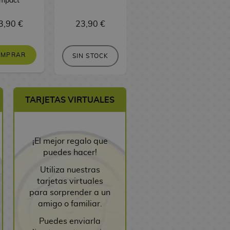
Impact
Merchandise 12
cm
3,90 €
23,90 €
24,90 €
OMPRAR
SIN STOCK
SIN STOCK
TARJETAS VIRTUALES
¡El mejor regalo que
puedes hacer!
Utiliza nuestras
tarjetas virtuales
para sorprender a un
amigo o familiar.
Puedes enviarla