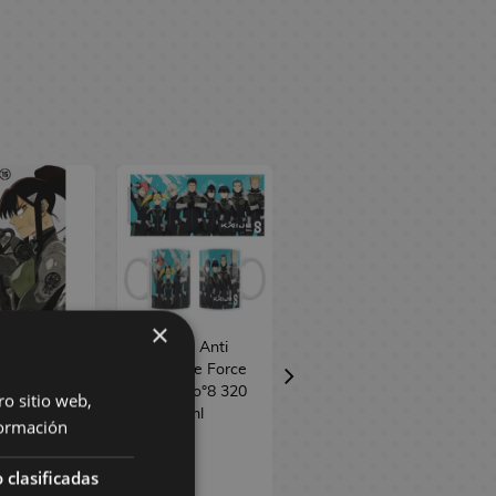
×
 Kaiju No.
Taza Anti
Manga Kaiju No.
8 #15
Defense Force
8 #14
Kaiju No°8 320
ro sitio web,
ml
ormación
 clasificadas