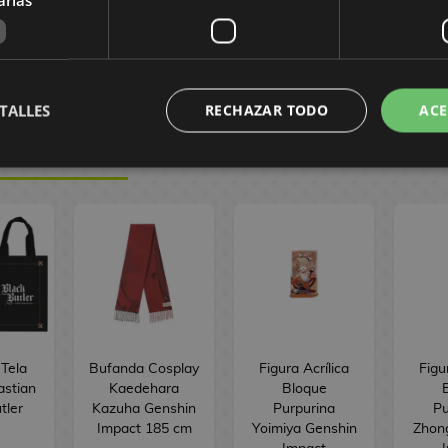
 €
9,95 €
9,45 €
8,95 €
8,50 €
8,50
R
PEDIR
PEDIR
TALLES
RECHAZAR TODO
ACE
RCHANDISE
 Tela
Bufanda Cosplay
Figura Acrílica
Figu
astian
Kaedehara
Bloque
tler
Kazuha Genshin
Purpurina
Pu
Impact 185 cm
Yoimiya Genshin
Zhong