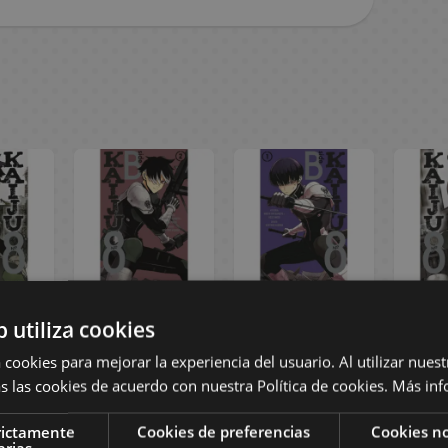
ju No.
Manga Kaiju No.
Manga Kaiju No.
Manga
b utiliza cookies
6
8 Side B #02
8 Side B #01
 cookies para mejorar la experiencia del usuario. Al utilizar nuest
s las cookies de acuerdo con nuestra Política de cookies.
Más inf
rictamente
Cookies de preferencias
Cookies no
 €
arias