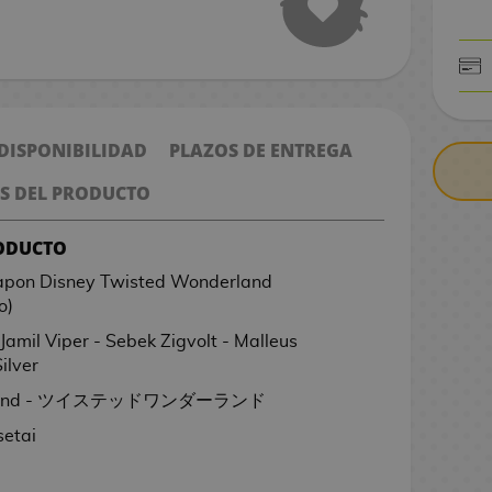
CONTRARE
 DISPONIBILIDAD
PLAZOS DE ENTREGA
S DEL PRODUCTO
RODUCTO
pon Disney Twisted Wonderland
o)
Jamil Viper - Sebek Zigvolt - Malleus
ilver
erland - ツイステッドワンダーランド
setai