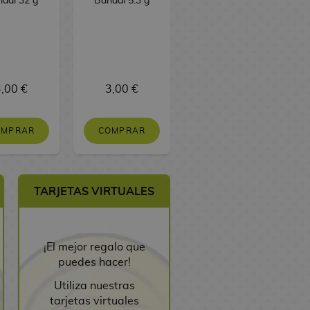
dai 32 g
Bandai 5.3 g
,00 €
3,00 €
3,00 €
OMPRAR
COMPRAR
COMPRAR
TARJETAS VIRTUALES
¡El mejor regalo que
puedes hacer!
Utiliza nuestras
tarjetas virtuales