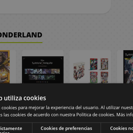
WONDERLAND
b utiliza cookies
isted
Libro Artbook
Manga Twisted
Mang
and:
Disney Twisted-
Wonderland
Wo
 cookies para mejorar la experiencia del usuario. Al utilizar nuest
w #01
Wonderland: The
Estuche
Anth
s las cookies de acuerdo con nuestra Política de cookies.
Más inf
Official Artbook
Volumen 1 a 4
(Español)
rictamente
Cookies de preferencias
Cookies no
arias