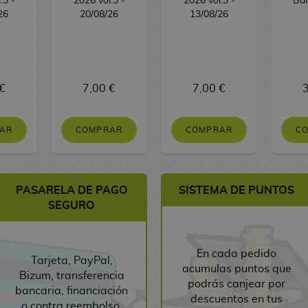
.3 -
2026 vol.3 -
2026 vol.3 -
Ban
26
20/08/26
13/08/26
€
7,00 €
7,00 €
3
AR
COMPRAR
COMPRAR
C
PASARELA DE PAGO
SISTEMA DE PUNTOS
SEGURO
En cada pedido
Tarjeta, PayPal,
acumulas puntos que
Bizum, transferencia
podrás canjear por
bancaria, financiación
descuentos en tus
o contra reembolso.