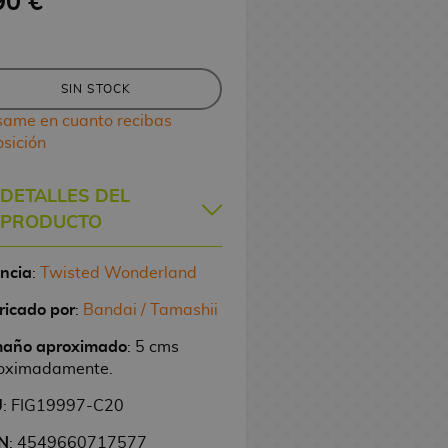
90 €
SIN STOCK
same en cuanto recibas
osición
DETALLES DEL
PRODUCTO
encia
:
Twisted Wonderland
ricado por
:
Bandai / Tamashii
año aproximado
: 5 cms
oximadamente.
U
: FIG19997-C20
N
: 4549660717577