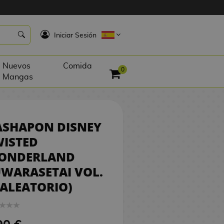
9,90 €
SIN STOCK
K
Iniciar Sesión
Nuevos
Comida
0
Mangas
ASHAPON DISNEY
WISTED
ONDERLAND
WARASETAI VOL.
(ALEATORIO)