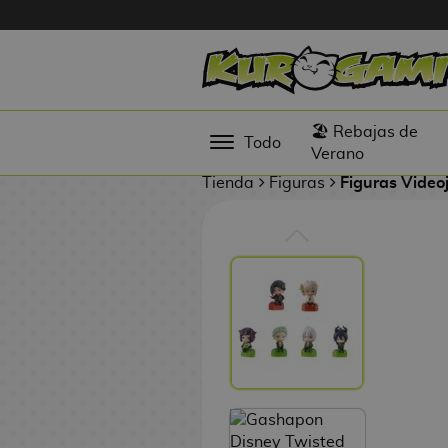
GASHAPON
Hola
SUWARASET
Figuras
🏖️ Rebajas de
Todo
Anime
Verano
Tienda
Figuras
Figuras Video
Figuras
Videojuegos
Figuras de
Cine
Figuras por
Fabricante
D
TOP
i
Colecciones
g
i
N