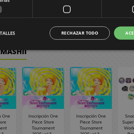
30,00 €
39,80 €
,45 €
28,50 €
37,81 €
9,95
AR
PEDIR
C
SIN STOCK
TALLES
RECHAZAR TODO
ACE
AMASHII
ón One
Inscripción One
Inscripción One
Snac
tore
Piece Store
Piece Store
Super
ent
Tournament
Tournament
Worl