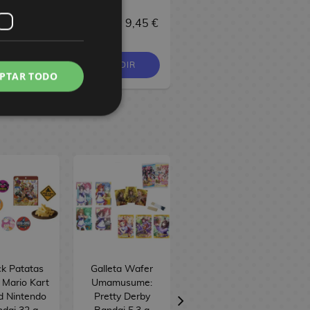
34,90 €
 €
9,45 €
9,95 €
9,45 €
33,16 €
OMPRAR
PEDIR
PEDIR
PTAR TODO
k Patatas
Galleta Wafer
Galleta Wafer
 Mario Kart
Umamusume:
Dragon Ball
d Nintendo
Pretty Derby
Bandai 12 g