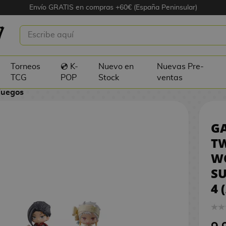
Envío GRATIS en compras +60€ (España Peninsular)
 DISNEY TWISTED WONDERLAND
AI VOL. 4 (ALEATORIO)
Torneos
💿 K-
Nuevo en
Nuevas Pre-
TCG
POP
Stock
ventas
juegos
G
T
W
SU
4 