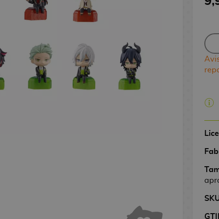
9,
Avi
rep
Lic
Fab
Tam
apr
SK
GTI