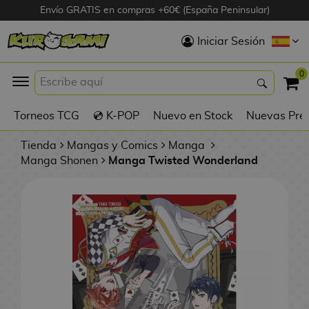
Envío GRATIS en compras +60€ (España Peninsular)
Hola
Iniciar Sesión
Figuras Anime
0
K
Torneos TCG
💿 K-POP
Nuevo en Stock
Nuevas Pre
Figuras
Videojuegos
Tienda
Mangas y Comics
Manga
Manga Shonen
Manga Twisted Wonderland
Figuras de Cine
D
Figuras por
i
Fabricante
g
i
R
m
D
TOP Colecciones
e
o
u