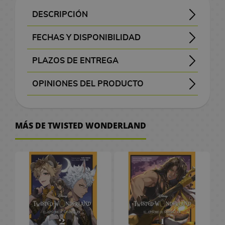
J
n
G
s
o
o
a
a
o
r
C
i
e
s
z
s
n
l
R
A
a
a
g
-
A
l
l
O
C
n
i
o
DESCRIPCIÓN
F
t
r
a
M
o
a
o
n
r
p
a
M
n
s
M
s
n
a
a
l
i
i
s
a
s
p
i
/
SINOPSIS DEL TOMO 2 DE TWISTED WONDERLAND
En "Twisted Wonderland", seguimos la historia de Yū, un estudiante de secundaria que es transportado a un mundo paralelo lleno de magia y misterio. Este tomo continúa con las aventuras de Yū en la academia Night Raven College, donde enfrenta desafíos inesperados y forma alianzas con estudiantes únicos. Adaptado del popular juego para smartphones, este manga ofrece una mezcla cautivadora de acción, magia y exploración del carácter en un entorno fantástico.
y sumérgete en su intensa trama con la edición oficial publicada por Planeta Cómic.
ディズニーツイステッドワンダーランド (Disney Twisted Wonderland)
Wakana Hadzuki, Yana Toboso, Sumire Kowono
Rústica de tapa blanda con sobrecubierta
12 de junio de 2024
M
o
F
J
a
i
o
o
o
e
r
M
l
g
g
e
d
r
a
m
FECHAS Y DISPONIBILIDAD
O
a
n
i
o
g
m
s
c
s
P
d
a
I
C
a
u
s
e
v
d
e
f
mangas y libros con el botón morado “Pedir”
se consultan a editoriales y distribuidoras.
, se eliminará del pedido
, el pedido se cancelará.
prepararemos tu pedido con prioridad
x
é
g
s
i
e
d
h
D
i
C
n
v
h
n
r
V
e
e
/
i
PLAZOS DE ENTREGA
i
s
u
R
e
c
e
i
i
e
a
g
r
o
t
a
i
l
C
M
N
c
, visible antes de pagar.
P
m
r
e
i
:
C
l
s
c
p
a
e
c
e
s
d
a
a
o
i
OPINIONES DEL PRODUCTO
C
o
u
a
g
T
i
a
R
n
e
t
2
a
o
s
F
e
m
n
v
n
Aún no existen valoraciones para este producto.
ó
M
s
m
s
a
h
n
s
e
e
o
0
l
u
o
a
g
e
a
m
a
t
M
P
P
G
l
e
e
d
g
y
r
t
a
n
j
a
l
A
o
n
e
a
l
e
MÁS DE TWISTED WONDERLAND
r
o
G
e
a
S
h
t
F
k
R
u
a
r
d
g
r
T
M
n
a
n
a
s
a
S
l
a
C
e
r
R
o
é
e
s
t
i
a
s
a
o
g
n
d
n
d
t
e
o
k
e
s
i
é
p
g
G
b
b
I
A
z
c
a
e
i
F
d
e
h
r
s
u
n
/
k
p
l
o
u
o
u
s
n
a
h
G
t
e
i
i
V
e
i
S
r
t
G
a
l
i
s
a
o
j
e
i
s
i
u
a
n
g
s
i
r
e
t
a
u
a
d
i
c
r
k
a
k
m
d
l
a
C
t
u
t
d
i
s
P
a
r
l
a
c
a
d
s
r
a
e
e
a
r
ó
e
r
a
e
n
e
r
y
l
s
a
s
i
M
i
C
P
s
d
m
s
a
o
g
l
W
B
e
C
s
O
a
T
P
a
F
i
o
D
i
i
s
j
u
a
o
t
o
C
f
n