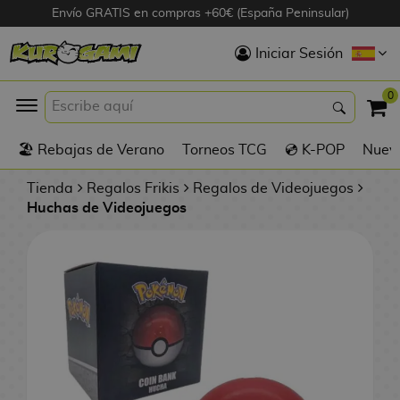
Envío GRATIS en compras +60€ (España Peninsular)
Hola
Iniciar Sesión
Figuras Anime
0
K
🏖️ Rebajas de Verano
Torneos TCG
💿 K-POP
Nuevo
Figuras
Videojuegos
Tienda
Regalos Frikis
Regalos de Videojuegos
Huchas de Videojuegos
Figuras de Cine
D
Figuras por
i
Fabricante
g
i
R
m
D
TOP Colecciones
e
o
u