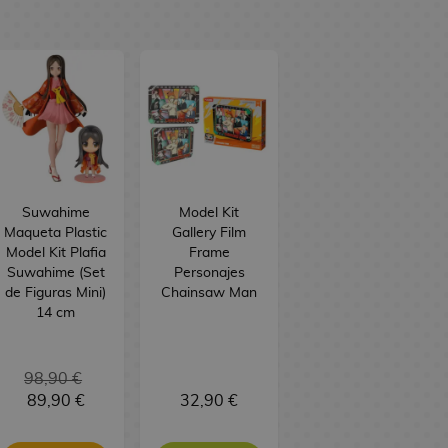
Suwahime
Model Kit
Maqueta Plastic
Gallery Film
Model Kit Plafia
Frame
Suwahime (Set
Personajes
de Figuras Mini)
Chainsaw Man
14 cm
98,90 €
89,90 €
32,90 €