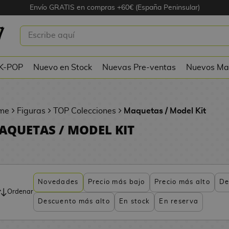
Envío GRATIS en compras +60€ (España Peninsular)
 K-POP
Nuevo en Stock
Nuevas Pre-ventas
Nuevos Ma
me
Figuras
TOP Colecciones
Maquetas / Model Kit
AQUETAS / MODEL KIT
Novedades
Precio más bajo
Precio más alto
De
Ordenar
Descuento más alto
En stock
En reserva