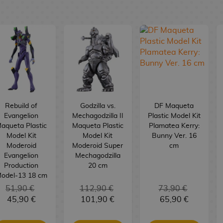
Rebuild of
Godzilla vs.
DF Maqueta
Evangelion
Mechagodzilla II
Plastic Model Kit
aqueta Plastic
Maqueta Plastic
Plamatea Kerry:
Model Kit
Model Kit
Bunny Ver. 16
Moderoid
Moderoid Super
cm
Evangelion
Mechagodzilla
Production
20 cm
odel-13 18 cm
51,90 €
112,90 €
73,90 €
45,90 €
101,90 €
65,90 €