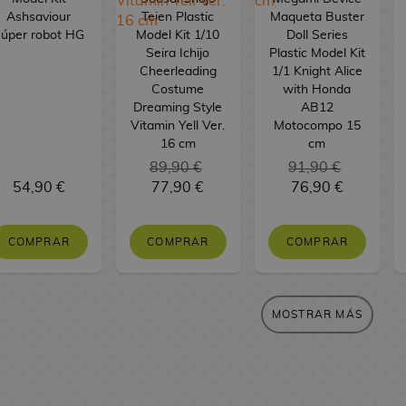
Ashsaviour
Teien Plastic
Maqueta Buster
úper robot HG
Model Kit 1/10
Doll Series
Seira Ichijo
Plastic Model Kit
Cheerleading
1/1 Knight Alice
Costume
with Honda
Dreaming Style
AB12
Vitamin Yell Ver.
Motocompo 15
16 cm
cm
89,90 €
91,90 €
54,90 €
77,90 €
76,90 €
COMPRAR
COMPRAR
COMPRAR
MOSTRAR MÁS