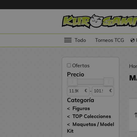
Hola
Figuras
Todo
Torneos TCG
💿
Anime
Figuras
Ofertas
Videojuegos
Ho
Precio
M
Figuras de
Cine
-
€
€
Figuras por
Categoría
Fabricante
Figuras
D
TOP Colecciones
TOP
i
Maquetas / Model
Colecciones
g
Kit
i
N