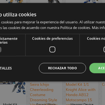
b utiliza cookies
Model Kit
Model Kit
Model Kit
Tenshohmaru
Jyugohmaru
Mashin A
 cookies para mejorar la experiencia del usuario. Al utilizar nuest
Gundam SD
Gundam SD
Creator Wataru
s las cookies de acuerdo con nuestra Política de cookies.
Más inf
Gundam
rictamente
Cookies de preferencias
Cookies no
21,90 €
21,90 €
22,90 €
arias
COMPRAR
COMPRAR
COMPRAR
TALLES
RECHAZAR TODO
ACE
Model Kit
Sousai Shojo
Megami Device