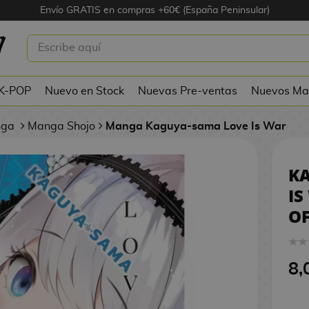
Envío GRATIS en compras +60€ (España Peninsular)
AMA LOVE IS WAR #21 MANGA
VREA
 K-POP
Nuevo en Stock
Nuevas Pre-ventas
Nuevos Ma
nga
Manga Shojo
Manga Kaguya-sama Love Is War
K
IS
OF
8,