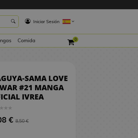
8,08 €
COMPRAR
K
Iniciar Sesión
0
ngas
Comida
AGUYA-SAMA LOVE
 WAR #21 MANGA
ICIAL IVREA
08 €
8,50 €