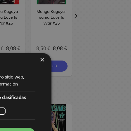
a Kaguya-
Manga Kaguya-
Kaguya-sama
a Love Is
sama Love Is
Love Is War #24
ar #26
War #25
Manga Oficial
Ivrea
 €
8,08 €
8,50 €
8,08 €
8,50 €
8,08 €
×
PEDIR
PEDIR
PEDIR
ro sitio web,
ormación
 clasificadas