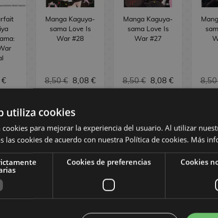
rfait
Manga Kaguya-
Manga Kaguya-
Mang
iya
sama Love Is
sama Love Is
sam
ama:
War #28
War #27
W
 War
al
 €
8,50 €
8,08 €
8,50 €
8,08 €
8,50
b utiliza cookies
PEDIR
PEDIR
OCK
 cookies para mejorar la experiencia del usuario. Al utilizar nuest
s las cookies de acuerdo con nuestra Política de cookies.
Más inf
rictamente
Cookies de preferencias
Cookies no
arias