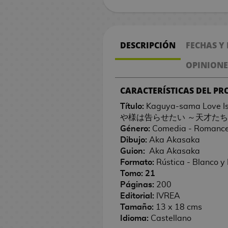
n
V
e
n
e
s
i
M
o
s
d
l
B
/
s
V
r
s
n
C
i
e
k
i
g
g
r
l
B
B
a
M
b
i
g
a
A
i
v
,
o
a
m
l
C
A
o
d
a
a
T
a
o
M
o
n
a
o
t
a
n
c
d
e
U
l
m
e
a
o
p
P
e
l
S
C
s
l
o
l
g
n
n
o
n
d
c
e
l
e
a
a
/
s
DESCRIPCIÓN
FECHAS Y
m
r
O
o
o
h
G
A
s
c
s
a
g
r
t
a
e
o
n
s
M
G
i
M
e
P
j
s
o
n
o
h
R
o
O
a
i
F
e
i
s
j
o
a
u
OPINIONE
G
d
a
n
!
u
d
j
i
s
i
e
s
n
C
a
C
r
s
o
u
n
a
u
a
x
d
F
e
e
o
m
d
l
g
D
e
a
M
l
h
i
r
e
g
r
CARACTERÍSTICAS DEL P
M
n
I
i
e
P
i
g
C
e
e
a
a
i
P
r
a
I
o
k
i
g
a
d
a
M
d
n
m
J
e
g
o
i
C
s
l
s
i
d
n
v
c
a
o
o
i
Título:
Kaguya-sama Love I
q
a
a
t
P
u
a
n
u
s
n
i
d
o
n
e
C
g
r
o
d
R
s
s
a
や様は告らせたい ～天才た
u
n
m
e
o
m
p
d
r
e
n
e
s
e
c
a
a
e
l
a
é
n
Género:
Comedia - Romance 
e
R
g
C
r
s
o
i
a
F
e
S
P
S
y
e
p
2
a
a
s
p
e
Dibujo:
Aka Akasaka
A
t
e
R
a
a
n
t
n
e
s
r
e
e
t
t
0
t
C
l
s
Guion
:
Aka Akasaka
r
a
s
e
S
r
a
e
T
M
M
é
P
n
B
i
r
l
a
o
t
e
o
i
d
Formato:
Rústica - Blanco y
t
s
i
g
e
d
c
r
a
o
a
s
l
t
a
k
i
u
r
r
h
s
c
c
e
Tomo: 21
b
/
n
a
i
G
i
s
z
c
n
a
e
n
a
e
c
W
S
C
/
i
a
l
Páginas:
200
o
C
M
a
l
n
a
o
A
a
h
g
n
s
p
d
s
h
a
a
e
G
n
s
a
Editorial:
IVREA
o
ó
o
s
o
e
m
n
n
s
i
a
e
r
a
e
r
k
n
a
a
C
n
Tamaño:
13 x 18 cms
k
m
P
d
C
s
n
e
a
i
d
P
l
G
t
e
s
s
s
u
t
l
i
o
Idioma:
Castellano
s
o
u
e
i
d
l
m
e
o
a
u
a
s
H
V
r
u
l
n
c