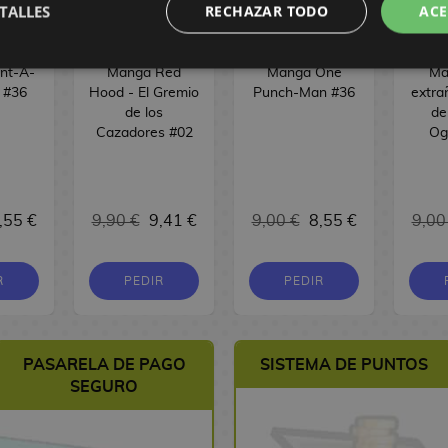
TALLES
RECHAZAR TODO
ACE
nt-A-
Manga Red
Manga One
Ma
d #36
Hood - El Gremio
Punch-Man #36
extra
de los
de
Cazadores #02
Og
,55 €
9,90 €
9,41 €
9,00 €
8,55 €
9,00
R
PEDIR
PEDIR
PASARELA DE PAGO
SISTEMA DE PUNTOS
SEGURO