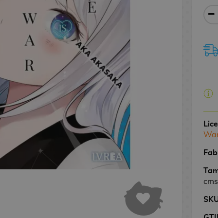
Lic
Wa
Fab
Tam
cms
SK
GTI