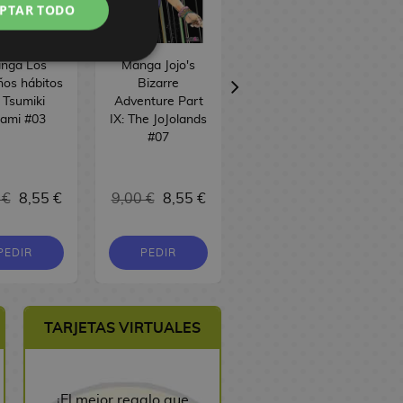
PTAR TODO
nga Los
Manga Jojo's
Manga Iruma-
ños hábitos
Bizarre
kun en el
 Tsumiki
Adventure Part
instituto
ami #03
IX: The JoJolands
demoníaco #19
#07
17,00 €
 €
8,55 €
9,00 €
8,55 €
16,15 €
PEDIR
PEDIR
PEDIR
TARJETAS VIRTUALES
¡El mejor regalo que