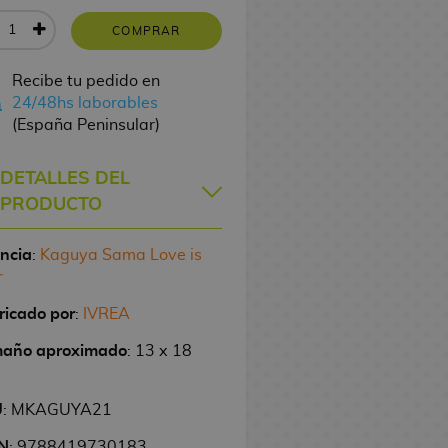
COMPRAR
Recibe tu pedido en
24/48hs laborables
(España Peninsular)
DETALLES DEL
PRODUCTO
encia
:
Kaguya Sama Love is
r
ricado por
:
IVREA
año aproximado
: 13 x 18
U
: MKAGUYA21
N
: 9788419730183