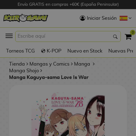
Envío GRATIS en compras +60€ (España Peninsular)
Hola
Iniciar Sesión
Figuras Anime
0
K
Torneos TCG
💿 K-POP
Nuevo en Stock
Nuevas Pre
Figuras
Videojuegos
Tienda
Mangas y Comics
Manga
Manga Shojo
Manga Kaguya-sama Love Is War
Figuras de Cine
D
Figuras por
i
Fabricante
g
i
R
m
D
TOP Colecciones
e
o
u