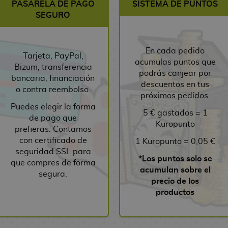
PASARELA DE PAGO
SISTEMA DE PUNTOS
SEGURO
En cada pedido
Tarjeta, PayPal,
acumulas puntos que
Bizum, transferencia
podrás canjear por
bancaria, financiación
descuentos en tus
o contra reembolso.
próximos pedidos.
Puedes elegir la forma
5 € gastados = 1
de pago que
Kuropunto
prefieras. Contamos
con certificado de
1 Kuropunto = 0,05 €
seguridad SSL para
*Los puntos solo se
que compres de forma
acumulan sobre el
segura.
precio de los
productos