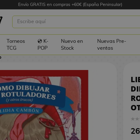
Envío GRATIS en compras +60€ (España Peninsular)
MO DIBUJAR CON ROTULADORES
 TRUCOS)
Torneos
💿 K-
Nuevo en
Nuevas Pre-
TCG
POP
Stock
ventas
o
L
DI
RO
OT
26