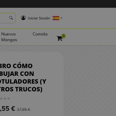
26,55 €
COMPRAR
K
Iniciar Sesión
Nuevos
Comida
0
Mangas
IBRO CÓMO
BUJAR CON
TULADORES (Y
ROS TRUCOS)
,55 €
27,95 €