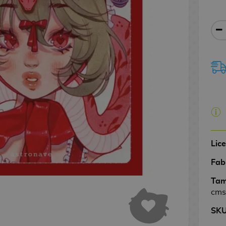
Lic
Fab
Tam
cms
SK