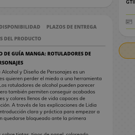
GTI
 DISPONIBILIDAD
PLAZOS DE ENTREGA
CONTRARE
S DEL PRODUCTO
CO DE GUÍA MANGA: ROTULADORES DE
RSONAJES
Alcohol y Diseño de Personajes es un
s quieren perder el miedo a una herramienta
Los rotuladores de alcohol pueden parecer
, pero también permiten conseguir acabados
s y colores llenos de vida capaces de
ción. A través de las explicaciones de Lidia
introducción clara y práctica para empezar a
in quedarse bloqueado ante la primera
sobre tintas, tipos de papel, coloreado,