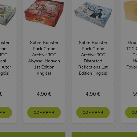
oster
Sobre Booster
Sobre Booster
Gran
and
Pack Grand
Pack Grand
TCG G
 TCG
Archive TCG
Archive TCG
Co
cal
Abyssal Heaven
Distorted
H
 Alter
1st Edition
Reflections 1st
Favor
nglés)
(Inglés)
Edition (Inglés)
€
4,90 €
4,90 €
5
AR
COMPRAR
COMPRAR
C