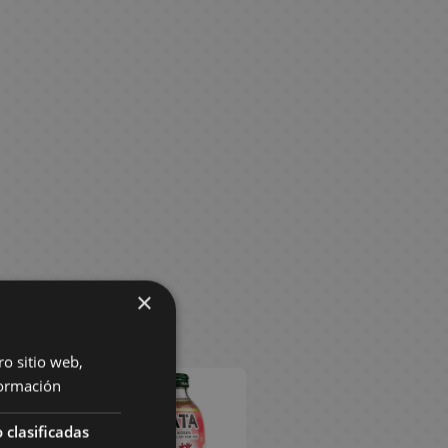
×
ro sitio web,
ormación
 clasificadas