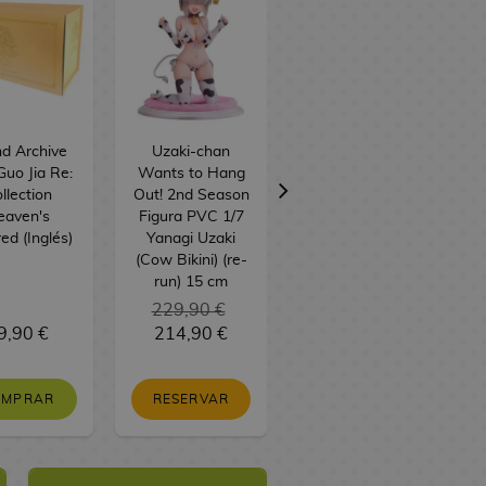
d Archive
Uzaki-chan
Palitos Chocobig
uo Jia Re:
Wants to Hang
Sabor Fresa
llection
Out! 2nd Season
BT21 BTS 57 g
eaven's
Figura PVC 1/7
ed (Inglés)
Yanagi Uzaki
(Cow Bikini) (re-
run) 15 cm
229,90 €
9,90 €
214,90 €
3,00 €
OMPRAR
RESERVAR
SIN STOCK