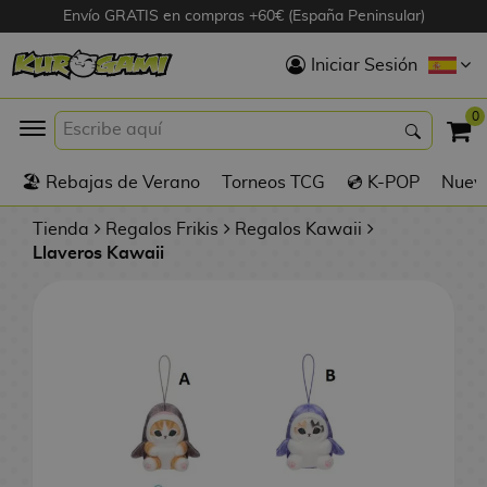
Envío GRATIS en compras +60€ (España Peninsular)
Hola
Iniciar Sesión
Figuras Anime
0
K
🏖️ Rebajas de Verano
Torneos TCG
💿 K-POP
Nuevo
Figuras
Videojuegos
Tienda
Regalos Frikis
Regalos Kawaii
Llaveros Kawaii
Figuras de Cine
D
Figuras por
i
Fabricante
g
i
R
m
D
TOP Colecciones
e
o
u