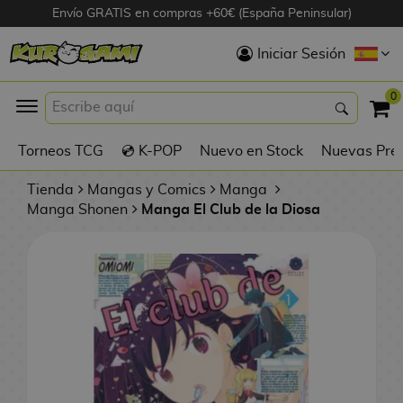
Envío GRATIS en compras +60€ (España Peninsular)
Hola
Iniciar Sesión
Figuras Anime
0
K
Torneos TCG
💿 K-POP
Nuevo en Stock
Nuevas Pre
Figuras
Videojuegos
Tienda
Mangas y Comics
Manga
Manga Shonen
Manga El Club de la Diosa
Figuras de Cine
D
Figuras por
i
Fabricante
g
i
R
m
D
TOP Colecciones
e
o
u