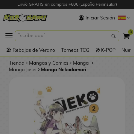
Envío GRATIS en compras +60€ (España Peninsular)
Hola
Iniciar Sesión
Figuras Anime
0
K
🏖️ Rebajas de Verano
Torneos TCG
💿 K-POP
Nuevo
Figuras
Videojuegos
Tienda
Mangas y Comics
Manga
Manga Josei
Manga Nekodamari
Figuras de Cine
D
Figuras por
i
Fabricante
g
i
R
m
D
TOP Colecciones
e
o
u