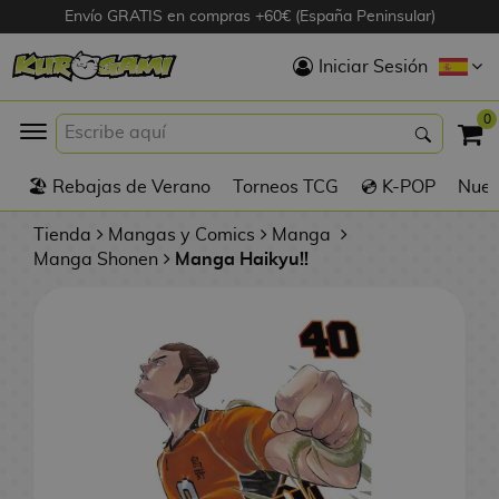
Envío GRATIS en compras +60€ (España Peninsular)
Hola
Iniciar Sesión
Figuras Anime
0
K
🏖️ Rebajas de Verano
Torneos TCG
💿 K-POP
Nuevo
Figuras
Videojuegos
Tienda
Mangas y Comics
Manga
Manga Shonen
Manga Haikyu!!
Figuras de Cine
D
Figuras por
i
Fabricante
g
i
R
m
D
TOP Colecciones
e
o
u