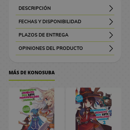
J
n
G
s
o
o
a
a
o
r
C
i
e
s
z
s
n
l
R
A
a
a
g
-
A
l
l
O
C
n
i
o
DESCRIPCIÓN
F
t
r
a
M
o
a
o
n
r
p
a
M
n
s
M
s
n
a
a
l
i
i
s
a
s
p
i
/
Sin embargo, su historia no acaba ahí, ya que al morir, se encuentra con una diosa llamada Aqua. Esta deidad, al enterarse de su triste destino, le ofrece una segunda oportunidad en un mundo de fantasía, similar al de un videojuego de rol, para que pueda reencarnar y tener una nueva vida. Kazuma acepta la oferta, pero se da cuenta de que las cosas no serán tan fáciles como esperaba.
- Kono Subarashii Sekai ni Shukufuku o! - この素晴らしい世界に祝福を!
- Aventura - Comedia - Fantasía - Isekai - Romance
M
o
F
J
a
i
o
o
o
e
r
M
l
g
g
e
d
r
a
m
FECHAS Y DISPONIBILIDAD
O
a
n
i
o
g
m
s
c
s
P
d
a
I
C
a
u
s
e
v
d
e
f
mangas y libros con el botón morado “Pedir”
se consultan a editoriales y distribuidoras.
, se eliminará del pedido
, el pedido se cancelará.
prepararemos tu pedido con prioridad
x
é
g
s
i
e
d
h
D
i
C
n
v
h
n
r
V
e
e
/
i
PLAZOS DE ENTREGA
i
s
u
R
e
c
e
i
i
e
a
g
r
o
t
a
i
l
C
M
N
c
, visible antes de pagar.
P
m
r
e
i
:
C
l
s
c
p
a
e
c
e
s
d
a
a
o
i
OPINIONES DEL PRODUCTO
C
o
u
a
g
T
i
a
R
n
e
t
2
a
o
s
F
e
m
n
v
n
Aún no existen valoraciones para este producto.
ó
M
s
m
s
a
h
n
s
e
e
o
0
l
u
o
a
g
e
a
m
a
t
M
P
P
G
l
e
e
d
g
y
r
t
a
n
j
a
l
A
o
n
e
a
l
e
MÁS DE KONOSUBA
r
o
G
e
a
S
h
t
F
k
R
u
a
r
d
g
r
T
M
n
a
n
a
s
a
S
l
a
C
e
r
R
o
é
e
s
t
i
a
s
a
o
g
n
d
n
d
t
e
o
k
e
s
i
é
p
g
G
b
b
I
A
z
c
a
e
i
F
d
e
h
r
s
u
n
/
k
p
l
o
u
o
u
s
n
a
h
G
t
e
i
i
V
e
i
S
r
t
G
a
l
i
s
a
o
j
e
i
s
i
u
a
n
g
s
i
r
e
t
a
u
a
d
i
c
r
k
a
k
m
d
l
a
C
t
u
t
d
i
s
P
a
r
l
a
c
a
d
s
r
a
e
e
a
r
ó
e
r
a
e
n
e
r
y
l
s
a
s
i
M
i
C
P
s
d
m
s
a
o
g
l
W
B
e
C
s
O
a
T
P
a
F
i
o
D
i
i
s
j
u
a
o
t
o
C
f
n