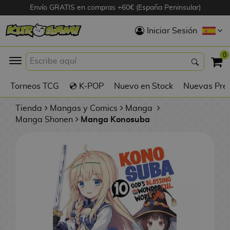
Envío GRATIS en compras +60€ (España Peninsular)
Hola
Iniciar Sesión
Figuras Anime
0
K
Torneos TCG
💿 K-POP
Nuevo en Stock
Nuevas Pre
Figuras
Videojuegos
Tienda
Mangas y Comics
Manga
Manga Shonen
Manga Konosuba
Figuras de Cine
D
Figuras por
i
Fabricante
g
i
R
m
D
TOP Colecciones
e
o
u