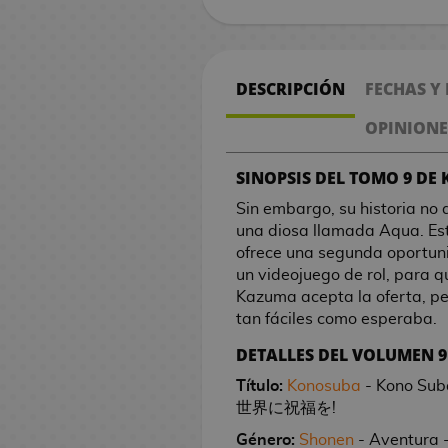
n
V
e
n
e
s
i
M
o
s
d
l
B
/
s
V
r
s
n
C
i
e
k
i
g
g
r
l
B
B
a
M
b
i
g
a
A
i
v
,
o
a
m
l
C
A
o
d
a
a
T
a
o
M
o
n
a
o
t
a
n
c
d
e
U
l
m
e
a
o
p
P
e
l
S
C
s
l
o
l
g
n
n
o
n
d
c
e
l
e
a
a
/
s
DESCRIPCIÓN
FECHAS Y
m
r
O
o
o
h
G
A
s
c
s
a
g
r
t
a
e
o
n
s
M
G
i
M
e
P
j
s
o
n
o
h
R
o
O
a
i
F
e
i
s
j
o
a
u
OPINIONE
G
d
a
n
!
u
d
j
i
s
i
e
s
n
C
a
C
r
s
o
u
n
a
u
a
x
d
F
e
e
o
m
d
l
g
D
e
a
M
l
h
i
r
e
g
r
SINOPSIS DEL TOMO 9 D
M
n
I
i
e
P
i
g
C
e
e
a
a
i
P
r
a
I
o
k
i
g
a
d
a
M
d
n
m
J
e
g
o
i
C
s
l
s
i
d
n
v
c
a
o
o
i
Sin embargo, su historia no 
q
a
a
t
P
u
a
n
u
s
n
i
d
o
n
e
C
g
r
o
d
R
s
s
a
una diosa llamada Aqua. Esta
u
n
m
e
o
m
p
d
r
e
n
e
s
e
c
a
a
e
l
a
é
n
ofrece una segunda oportuni
e
R
g
C
r
s
o
i
a
F
e
S
P
S
y
e
p
2
a
a
s
p
e
un videojuego de rol, para 
A
t
e
R
a
a
n
t
n
e
s
r
e
e
t
t
0
t
C
l
s
Kazuma acepta la oferta, pe
r
a
s
e
S
r
a
e
T
M
M
é
P
n
B
i
r
l
a
o
t
e
o
i
d
tan fáciles como esperaba.
t
s
i
g
e
d
c
r
a
o
a
s
l
t
a
k
i
u
r
r
h
s
c
c
e
b
/
n
a
i
G
i
s
z
c
n
a
e
DETALLES DEL VOLUMEN 9
n
a
e
c
W
S
C
/
i
a
l
o
C
M
a
l
n
a
o
A
a
h
g
n
s
p
d
s
h
a
a
e
G
n
s
a
Título:
Konosuba
- Kono Su
o
ó
o
s
o
e
m
n
n
s
i
a
e
r
a
e
r
k
n
a
a
C
n
世界に祝福を!
k
m
P
d
C
s
n
e
a
i
d
P
l
G
t
e
s
s
s
u
t
l
i
o
s
o
u
e
i
d
l
m
e
o
a
u
a
Género:
Shonen
- Aventura -
s
H
V
r
u
l
n
c