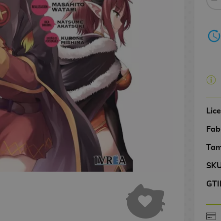
Lic
Fab
Tam
SK
GTI