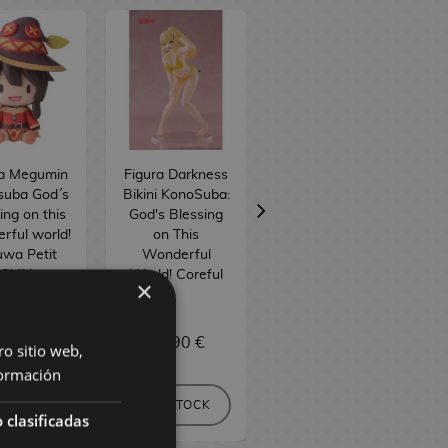
ra Megumin
Figura Darkness
Figura Aqua
suba God´s
Bikini KonoSuba:
Bikini KonoSuba:
ing on this
God's Blessing
God's Blessing
¡
rful world!
on This
on This
uwa Petit
Wonderful
Wonderful
Chibi
World! Coreful
World! Coreful
×
9,90 €
34,90 €
34,90 €
ro sitio web,
ormación
N STOCK
SIN STOCK
SIN STOCK
 clasificadas