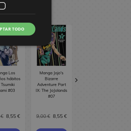
PTAR TODO
nga Los
Manga Jojo's
Manga Iruma-
ños hábitos
Bizarre
kun en el
 Tsumiki
Adventure Part
instituto
ami #03
IX: The JoJolands
demoníaco #19
#07
17,00 €
 €
8,55 €
9,00 €
8,55 €
16,15 €