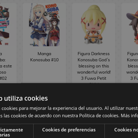
a
Manga
Figura Darkness
Figu
ba:
Konosuba #10
Konosuba God´s
Kono
ea este
blessing on this
bless
loso
wonderful world!
wonde
#02
3 Fuwa Petit
3 F
Chibi
b utiliza cookies
 €
15,00 €
 €
14,25 €
39,90 €
3
 cookies para mejorar la experiencia del usuario. Al utilizar nuest
s las cookies de acuerdo con nuestra Política de cookies.
Más inf
R
PEDIR
COMPRAR
SI
rictamente
Cookies de preferencias
Cookies no
arias