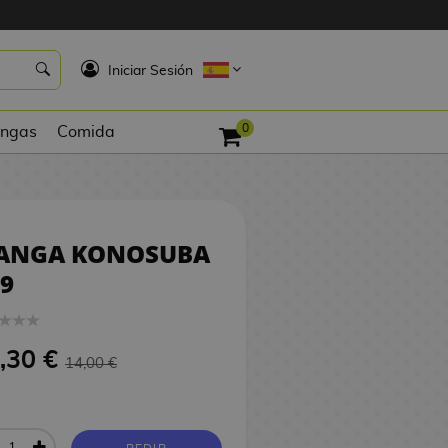
13,30 €
PEDIR
K
Iniciar Sesión
0
ngas
Comida
ANGA KONOSUBA
9
,30 €
14,00 €