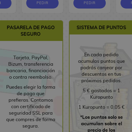
R
PEDIR
PEDIR
PASARELA DE PAGO
SISTEMA DE PUNTOS
SEGURO
En cada pedido
Tarjeta, PayPal,
acumulas puntos que
Bizum, transferencia
podrás canjear por
bancaria, financiación
descuentos en tus
o contra reembolso.
próximos pedidos.
Puedes elegir la forma
5 € gastados = 1
de pago que
Kuropunto
prefieras. Contamos
con certificado de
1 Kuropunto = 0,05 €
seguridad SSL para
*Los puntos solo se
que compres de forma
acumulan sobre el
segura.
precio de los