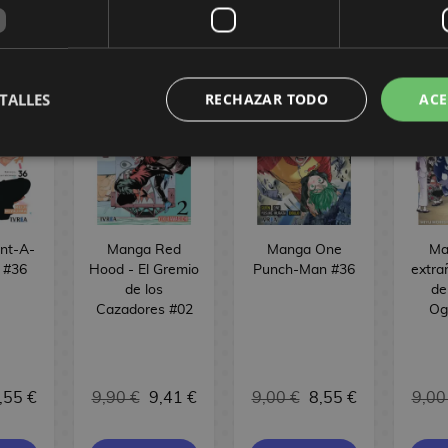
TALLES
RECHAZAR TODO
ACE
nt-A-
Manga Red
Manga One
Ma
d #36
Hood - El Gremio
Punch-Man #36
extra
de los
de
Cazadores #02
Og
,55 €
9,90 €
9,41 €
9,00 €
8,55 €
9,00