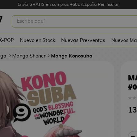
Envío GRATIS en compras +60€ (España Peninsular)
ONOSUBA #09
 K-POP
Nuevo en Stock
Nuevas Pre-ventas
Nuevos Ma
nga
Manga Shonen
Manga Konosuba
M
#0
13