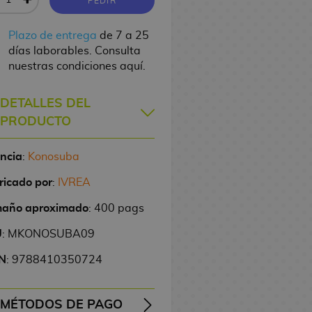
PEDIR
Plazo de entrega
de 7 a 25
días laborables. Consulta
nuestras condiciones aquí.
DETALLES DEL
PRODUCTO
encia
:
Konosuba
ricado por
:
IVREA
año aproximado
: 400 pags
U
: MKONOSUBA09
N
: 9788410350724
MÉTODOS DE PAGO