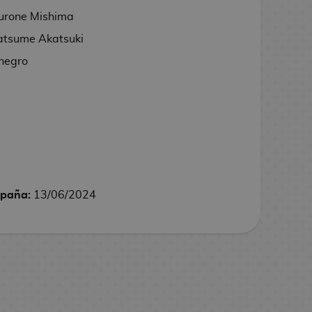
urone Mishima
atsume Akatsuki
 negro
spaña:
13/06/2024