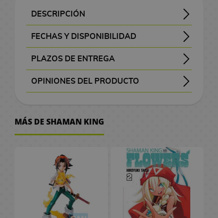
J
n
G
s
o
o
a
a
o
r
C
i
e
s
z
s
n
l
R
A
a
a
g
-
A
l
l
O
C
n
i
o
DESCRIPCIÓN
F
t
r
a
M
o
a
o
n
r
p
a
M
n
s
M
s
n
a
a
l
i
i
s
a
s
p
i
/
Han pasado 16 años desde el legendario Torneo Shaman King, y Hana, hijo de Yoh y Anna Asakura, ha crecido bajo la sombra de unos padres que marcaron la historia. En lugar de seguir sus pasos, lleva una vida despreocupada, algo bruta y sin ambiciones. Sin embargo, su rutina da un giro inesperado cuando aparecen miembros desconocidos de la familia Asakura dispuestos a suplantar tanto a él como a su padre. Una nueva era está por comenzar... y Hana tendrá que enfrentarse a un destino que le viene de sangre.
regresa con esta continuación cargada de combates, espíritus y acción, en una nueva edición oficial publicada por
シャーマンキングFLOWERS - Shaman King FLOWERS
Rústica de tapa blanda con sobrecubierta
M
o
F
J
a
i
o
o
o
e
r
M
l
g
g
e
d
r
a
m
FECHAS Y DISPONIBILIDAD
O
a
n
i
o
g
m
s
c
s
P
d
a
I
C
a
u
s
e
v
d
e
f
x
é
g
s
i
e
d
h
D
i
C
n
v
h
n
r
V
e
e
/
i
PLAZOS DE ENTREGA
i
s
u
R
e
c
e
i
i
e
a
g
r
o
t
a
i
l
C
M
N
c
, visible antes de pagar.
P
m
r
e
i
:
C
l
s
c
p
a
e
c
e
s
d
a
a
o
i
OPINIONES DEL PRODUCTO
C
o
u
a
g
T
i
a
R
n
e
t
2
a
o
s
F
e
m
n
v
n
Aún no existen valoraciones para este producto.
ó
M
s
m
s
a
h
n
s
e
e
o
0
l
u
o
a
g
e
a
m
a
t
M
P
P
G
l
e
e
d
g
y
r
t
a
n
j
a
l
A
o
n
e
a
l
e
MÁS DE SHAMAN KING
r
o
G
e
a
S
h
t
F
k
R
u
a
r
d
g
r
T
M
n
a
n
a
s
a
S
l
a
C
e
r
R
o
é
e
s
t
i
a
s
a
o
g
n
d
n
d
t
e
o
k
e
s
i
é
p
g
G
b
b
I
A
z
c
a
e
i
F
d
e
h
r
s
u
n
/
k
p
l
o
u
o
u
s
n
a
h
G
t
e
i
i
V
e
i
S
r
t
G
a
l
i
s
a
o
j
e
i
s
i
u
a
n
g
s
i
r
e
t
a
u
a
d
i
c
r
k
a
k
m
d
l
a
C
t
u
t
d
i
s
P
a
r
l
a
c
a
d
s
r
a
e
e
a
r
ó
e
r
a
e
n
e
r
y
l
s
a
s
i
M
i
C
P
s
d
m
s
a
o
g
l
W
B
e
C
s
O
a
T
P
a
F
i
o
D
i
i
s
j
u
a
o
t
o
C
f
n