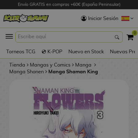
Envío GRATIS en compras +60€ (España Peninsular)
Hola
Iniciar Sesión
Figuras Anime
0
K
Torneos TCG
💿 K-POP
Nuevo en Stock
Nuevas Pre
Figuras
Videojuegos
Tienda
Mangas y Comics
Manga
Manga Shonen
Manga Shaman King
Figuras de Cine
D
Figuras por
i
Fabricante
g
i
R
m
D
TOP Colecciones
e
o
u