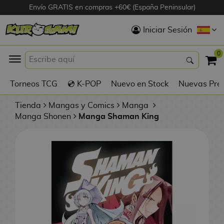
Envío GRATIS en compras +60€ (España Peninsular)
Hola
Iniciar Sesión
Figuras Anime
0
K
Torneos TCG
💿 K-POP
Nuevo en Stock
Nuevas Pre
Figuras
Videojuegos
Tienda
Mangas y Comics
Manga
Manga Shonen
Manga Shaman King
Figuras de Cine
D
Figuras por
i
Fabricante
g
i
R
m
D
TOP Colecciones
e
o
u