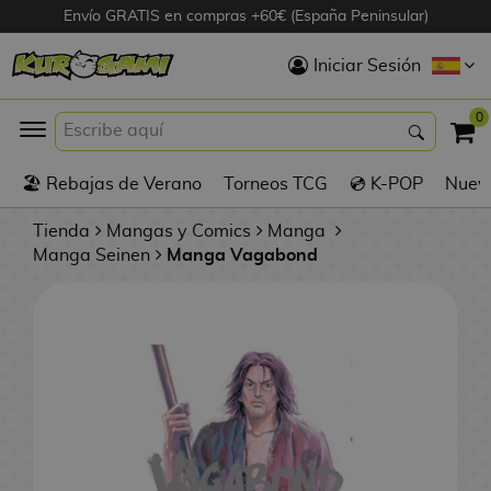
Envío GRATIS en compras +60€ (España Peninsular)
Hola
Iniciar Sesión
Figuras Anime
0
K
🏖️ Rebajas de Verano
Torneos TCG
💿 K-POP
Nuevo
Figuras
Videojuegos
Tienda
Mangas y Comics
Manga
Manga Seinen
Manga Vagabond
Figuras de Cine
D
Figuras por
i
Fabricante
g
i
R
m
D
TOP Colecciones
e
o
u