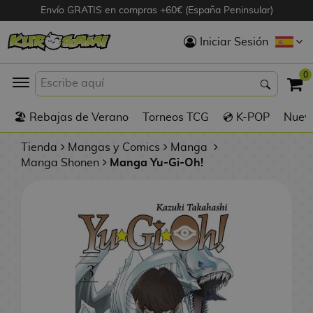
Envío GRATIS en compras +60€ (España Peninsular)
Hola
Iniciar Sesión
Figuras Anime
0
K
🏖️ Rebajas de Verano
Torneos TCG
💿 K-POP
Nuevo
Figuras
Videojuegos
Tienda
Mangas y Comics
Manga
Manga Shonen
Manga Yu-Gi-Oh!
Figuras de Cine
D
Figuras por
i
Fabricante
g
i
R
m
D
TOP Colecciones
e
o
u