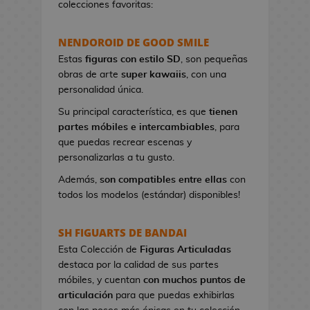
colecciones favoritas:
e
t
NENDOROID DE GOOD SMILE
a
s
Estas
figuras con estilo SD
, son pequeñas
d
obras de arte
super kawaiis
, con una
e
personalidad única.
V
Su principal característica, es que
tienen
i
partes móbiles e intercambiables
, para
d
que puedas recrear escenas y
e
personalizarlas a tu gusto.
o
j
Además,
son compatibles entre ellas
con
u
todos los modelos (estándar) disponibles!
e
g
SH FIGUARTS DE BANDAI
o
Esta Colección de
Figuras Articuladas
s
destaca por la calidad de sus partes
móbiles, y cuentan
con muchos puntos de
P
articulación
para que puedas exhibirlas
i