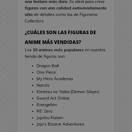
una textura más dura
. Es ideal para crear
s
i
figuras con una calidad extremadamente
d
n
alta
de detalles como las de Figurama
e
e
Collectors.
V
i
¿CUÁLES SON LAS FIGURAS DE
T
d
o
ANIME MÁS VENDIDAS?
e
a
o
Los
10 animes más populares
en nuestra
l
j
tienda de figuras son:
l
u
a
Dragon Ball
e
s
One Piece
g
d
My Hero Academia
o
e
Naruto
s
C
Kimetsu no Yaiba (Demon Slayer)
i
Sword Art Online
E
n
Evangelion
s
e
RE: Zero
t
Jujutsu Kaisen
u
J
Jojo's Bizarre Adventures
c
a