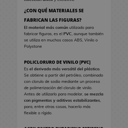
a
r
o
e
d
c
s
¿CON QUÉ MATERIALES SE
o
i
d
B
FABRICAN LAS FIGURAS?
k
s
e
o
a
t
El material más común
utilizado para
V
l
w
fabricar figuras, es el
PVC
, aunque también
i
s
a
se utiliza en muchos casos ABS, Vinilo o
d
a
Polystone
e
s
o
d
j
POLICLORURO DE VINILO [PVC]
e
u
C
Es
el derivado más versátil del plástico
.
e
i
Se obtiene a partir del petróleo, combinado
g
n
con clorulo de sodio mediante un proceso
o
e
de polimerización del clorulo de vinilo.
s
Antes de utilizarlo para modelar,
se mezcla
G
con pigmentos y aditivos estabilizantes
,
J
o
para, entre otras cosas, hacerlo más
a
r
flexible o rígido.
r
r
r
o