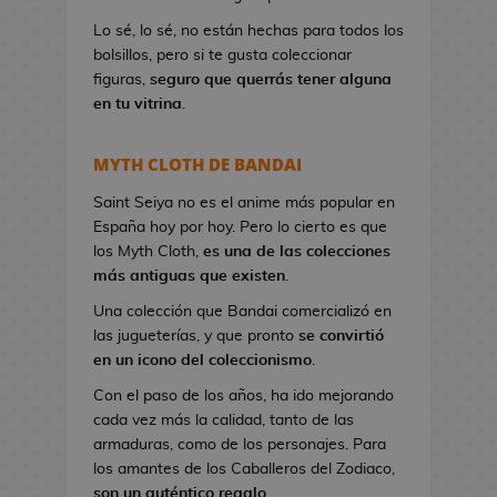
a
Lo sé, lo sé, no están hechas para todos los
n
bolsillos, pero si te gusta coleccionar
d
figuras,
seguro que querrás tener alguna
o
en tu vitrina
.
l
e
r
MYTH CLOTH DE BANDAI
a
s
Saint Seiya no es el anime más popular en
d
España hoy por hoy. Pero lo cierto es que
e
los Myth Cloth,
es una de las colecciones
V
más antiguas que existen
.
i
Una colección que Bandai comercializó en
d
las jugueterías, y que pronto
se convirtió
e
en un icono del coleccionismo
.
o
Con el paso de los años, ha ido mejorando
j
cada vez más la calidad, tanto de las
u
armaduras, como de los personajes. Para
e
los amantes de los Caballeros del Zodiaco,
g
son un auténtico regalo
.
o