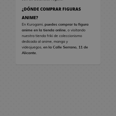
s
¿DÓNDE COMPRAR FIGURAS
B
ANIME?
o
En Kurogami,
puedes comprar tu figura
l
anime en la tienda online
, o visitando
s
nuestra tienda friki de coleccionismo
o
dedicada al anime, manga y
s
videojuegos,
en la Calle Serrano, 11 de
d
Alicante.
e
V
i
d
e
o
j
u
e
g
o