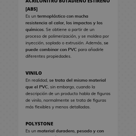
ACRILONITRO BUTADIENO ESTIRENO
a
s
s
[ABS]
d
d
e
Es un
termoplástico con mucha
e
C
resistencia al calor, los impactos y los
V
i
químicos
. Se obtiene a partir de un
i
n
proceso de polimerización, y se moldea por
d
e
inyección, soplado o extrusión. Además,
se
e
puede combinar con PVC
para añadirle
o
S
diferentes propiedades.
j
e
u
t
VINILO
e
s
g
En realidad,
se trata del mismo material
R
o
que el PVC
, sin embargo, cuando la
e
s
descripción de un producto habla de figuras
g
de vinilo, normalmente se trata de figuras
a
H
más flexibles y menos detalladas.
l
u
o
c
d
POLYSTONE
h
e
Es un
material duradero, pesado y con
a
C