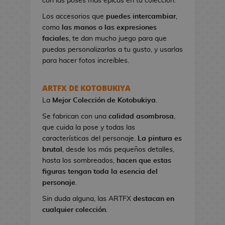
con las poses más épicas en tu colección.
n
e
Los accesorios que
puedes intercambiar
,
s
como
las manos o las expresiones
d
faciales
, te dan mucho juego para que
e
puedas personalizarlas a tu gusto, y usarlas
V
para hacer fotos increíbles.
i
d
ARTFX DE KOTOBUKIYA
e
La
Mejor Colección
de Kotobukiya
.
o
j
Se fabrican con una
calidad asombrosa
,
u
que cuida la pose y todas las
e
características del personaje.
La pintura es
g
brutal
, desde los más pequeños detalles,
o
hasta los sombreados,
hacen que estas
s
figuras tengan toda la esencia del
personaje
.
N
Sin duda alguna, las ARTFX
destacan en
e
cualquier colección
.
c
e