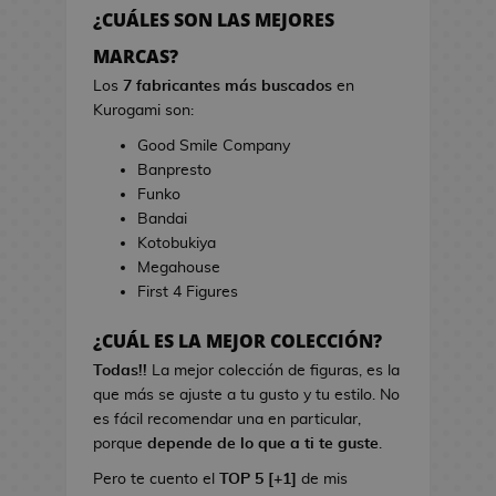
h
r
¿CUÁLES SON LAS MEJORES
e
r
s
MARCAS?
a
d
s
Los
7 fabricantes más buscados
en
e
d
Kurogami son:
V
e
Good Smile Company
i
C
Banpresto
d
i
Funko
e
n
Bandai
o
e
Kotobukiya
j
Megahouse
u
B
First 4 Figures
e
o
g
l
¿CUÁL ES LA MEJOR COLECCIÓN?
o
s
s
Todas!!
La mejor colección de figuras, es la
d
que más se ajuste a tu gusto y tu estilo. No
e
L
es fácil recomendar una en particular,
C
i
porque
depende de lo que a ti te guste
.
i
b
n
Pero te cuento el
TOP 5 [+1]
de mis
r
e