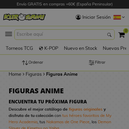
Envío GRATIS en compras +60€ (España Peninsular)
Hola
Iniciar Sesión
Figuras Anime
0
K
Torneos TCG
💿 K-POP
Nuevo en Stock
Nuevas Pre
Figuras
Videojuegos
Ordenar
Filtrar
Home
Figuras
Figuras Anime
Figuras de Cine
FIGURAS ANIME
D
Figuras por
i
Fabricante
ENCUENTRA TU PRÓXIMA FIGURA
g
Descubre el mejor catálogo de
figuras originales
y
i
disfruta de tu colección
con
tus héroes favoritos de My
R
m
D
TOP Colecciones
Hero Academia
, tus
Nakamas de One Piece
, los
Demon
e
o
u
Slayer de Kimetsu no Yaiba
...