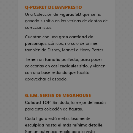
s
Q-POSKET DE BANPRESTO
e
Una Colección de
Figuras SD
que se ha
r
ganado su sitio en las vitrinas de cientos de
e
coleccionistas.
s
Cuentan con una
gran cantidad de
d
personajes
icónicos, no solo de anime,
e
también de Disney, Marvel o Harry Potter.
V
i
Tienen un
tamaño perfecto, para
poder
d
colocarlas en casi
cualquier sitio
, y vienen
e
con una base redonda que facilita
o
aprovechar el espacio.
j
u
G.E.M. SERIES DE MEGAHOUSE
e
Calidad TOP
g
. Sin duda, la mejor definición
para esta colección de figuras.
o
s
Cada figura está meticulosamente
esculpida hasta el más mínimo detalle
.
B
Son un auténtico regalo para la vista.