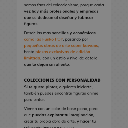
l
a
I
G
somos fans del coleccionismo, porque
cada
o
o
t
r
a
vez hay más profesionales y empresas
n
A
o
o
K
que se dedican al diseñar y fabricar
d
n
n
n
i
figuras
.
e
i
d
S
l
V
m
Desde las más
sencillas y económicas
e
t
l
i
e
como las Funko POP
, pasando por
C
u
!
d
pequeñas obras de arte super kawaiis
,
i
d
e
hasta
piezas exclusivas de edición
n
M
i
o
limitada
,
con un estilo y nivel de detalle
e
a
o
j
que te dejan sin aliento
.
n
s
u
P
g
e
i
F
a
COLECCIONES CON PERSONALIDAD
g
n
i
B
Si te gusta pintar
, o quieres iniciarte,
o
e
g
l
también puedes encontrar figuras anime
s
s
u
u
para pintar.
d
r
e
G
e
Vienen con un color de base plano, para
a
E
o
C
que
puedas explotar tu imaginación
,
s
x
r
i
crear tu propia obra de arte,
y hacer tu
K
o
r
n
colección única
y exclusiva.