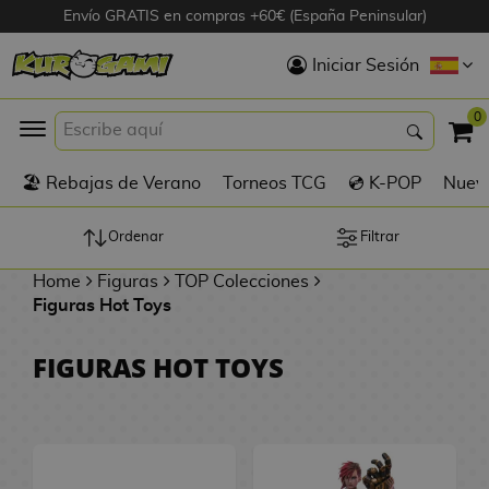
Envío GRATIS en compras +60€ (España Peninsular)
Hola
Iniciar Sesión
Figuras Anime
0
K
🏖️ Rebajas de Verano
Torneos TCG
💿 K-POP
Nuevo
Figuras
Videojuegos
Ordenar
Filtrar
Home
Figuras
TOP Colecciones
Figuras de Cine
Figuras Hot Toys
D
Figuras por
FIGURAS HOT TOYS
i
Fabricante
g
i
R
m
D
TOP Colecciones
e
o
u