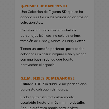
s
Q-POSKET DE BANPRESTO
e
Una Colección de
Figuras SD
que se ha
r
ganado su sitio en las vitrinas de cientos de
e
coleccionistas.
s
Cuentan con una
gran cantidad de
d
personajes
icónicos, no solo de anime,
e
también de Disney, Marvel o Harry Potter.
V
i
Tienen un
tamaño perfecto, para
poder
d
colocarlas en casi
cualquier sitio
, y vienen
e
con una base redonda que facilita
o
aprovechar el espacio.
j
u
G.E.M. SERIES DE MEGAHOUSE
e
Calidad TOP
g
. Sin duda, la mejor definición
para esta colección de figuras.
o
s
Cada figura está meticulosamente
esculpida hasta el más mínimo detalle
.
B
Son un auténtico regalo para la vista.