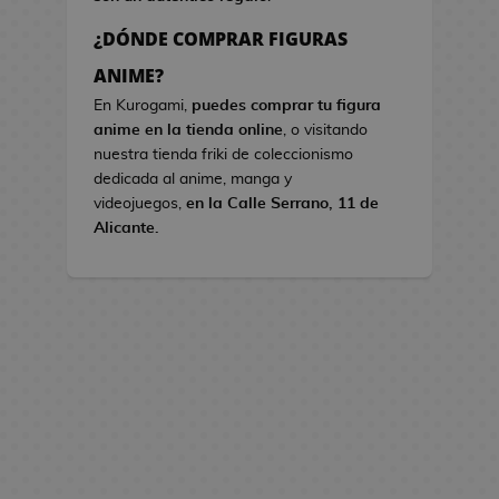
s
¿DÓNDE COMPRAR FIGURAS
B
ANIME?
o
En Kurogami,
puedes comprar tu figura
l
anime en la tienda online
, o visitando
s
nuestra tienda friki de coleccionismo
o
dedicada al anime, manga y
s
videojuegos,
en la Calle Serrano, 11 de
d
Alicante.
e
V
i
d
e
o
j
u
e
g
o