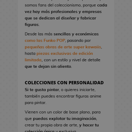
l
a
I
G
somos fans del coleccionismo, porque
cada
o
o
t
r
a
vez hay más profesionales y empresas
n
A
o
o
K
que se dedican al diseñar y fabricar
d
n
n
n
i
figuras
.
e
i
d
S
l
V
m
Desde las más
sencillas y económicas
e
t
l
i
e
como las Funko POP
, pasando por
C
u
!
d
pequeñas obras de arte super kawaiis
,
i
d
e
hasta
piezas exclusivas de edición
n
M
i
o
limitada
,
con un estilo y nivel de detalle
e
a
o
j
que te dejan sin aliento
.
n
s
u
P
g
e
i
F
a
COLECCIONES CON PERSONALIDAD
g
n
i
B
Si te gusta pintar
, o quieres iniciarte,
o
e
g
l
también puedes encontrar figuras anime
s
s
u
u
para pintar.
d
r
e
G
e
Vienen con un color de base plano, para
a
E
o
C
que
puedas explotar tu imaginación
,
s
x
r
i
crear tu propia obra de arte,
y hacer tu
K
o
r
n
colección única
y exclusiva.