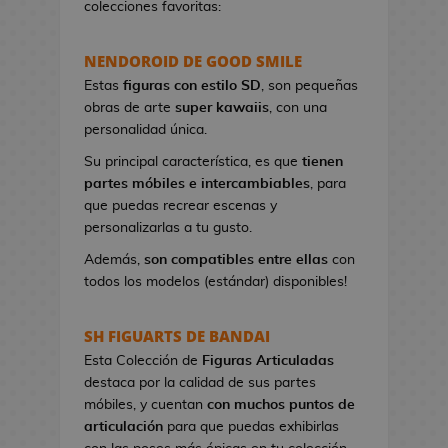
colecciones favoritas:
e
t
NENDOROID DE GOOD SMILE
a
s
Estas
figuras con estilo SD
, son pequeñas
d
obras de arte
super kawaiis
, con una
e
personalidad única.
V
Su principal característica, es que
tienen
i
partes móbiles e intercambiables
, para
d
que puedas recrear escenas y
e
personalizarlas a tu gusto.
o
j
Además,
son compatibles entre ellas
con
u
todos los modelos (estándar) disponibles!
e
g
SH FIGUARTS DE BANDAI
o
Esta Colección de
Figuras Articuladas
s
destaca por la calidad de sus partes
móbiles, y cuentan
con muchos puntos de
P
articulación
para que puedas exhibirlas
i