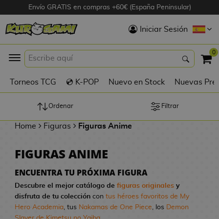
Envío GRATIS en compras +60€ (España Peninsular)
Hola
Iniciar Sesión
Figuras Anime
0
K
Torneos TCG
💿 K-POP
Nuevo en Stock
Nuevas Pre
Figuras
Videojuegos
Ordenar
Filtrar
Home
Figuras
Figuras Anime
Figuras de Cine
FIGURAS ANIME
D
Figuras por
i
Fabricante
ENCUENTRA TU PRÓXIMA FIGURA
g
Descubre el mejor catálogo de
figuras originales
y
i
disfruta de tu colección
con
tus héroes favoritos de My
R
m
D
TOP Colecciones
Hero Academia
, tus
Nakamas de One Piece
, los
Demon
e
o
u
Slayer de Kimetsu no Yaiba
...