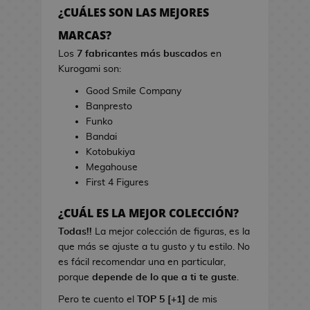
h
r
¿CUÁLES SON LAS MEJORES
e
r
s
MARCAS?
a
d
s
Los
7 fabricantes más buscados
en
e
d
Kurogami son:
V
e
Good Smile Company
i
C
Banpresto
d
i
Funko
e
n
Bandai
o
e
Kotobukiya
j
Megahouse
u
B
First 4 Figures
e
o
g
l
¿CUÁL ES LA MEJOR COLECCIÓN?
o
s
s
Todas!!
La mejor colección de figuras, es la
d
que más se ajuste a tu gusto y tu estilo. No
e
L
es fácil recomendar una en particular,
C
i
porque
depende de lo que a ti te guste
.
i
b
n
Pero te cuento el
TOP 5 [+1]
de mis
r
e