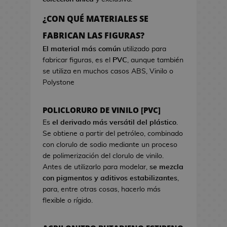
a
r
o
e
d
c
s
¿CON QUÉ MATERIALES SE
o
i
d
B
FABRICAN LAS FIGURAS?
k
s
e
o
a
t
El material más común
utilizado para
V
l
w
fabricar figuras, es el
PVC
, aunque también
i
s
a
se utiliza en muchos casos ABS, Vinilo o
d
a
Polystone
e
s
o
d
j
POLICLORURO DE VINILO [PVC]
e
u
C
Es
el derivado más versátil del plástico
.
e
i
Se obtiene a partir del petróleo, combinado
g
n
con clorulo de sodio mediante un proceso
o
e
de polimerización del clorulo de vinilo.
s
Antes de utilizarlo para modelar,
se mezcla
G
con pigmentos y aditivos estabilizantes
,
J
o
para, entre otras cosas, hacerlo más
a
r
flexible o rígido.
r
r
r
o