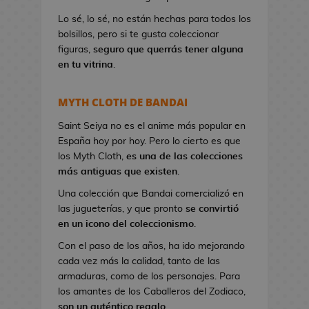
a
Lo sé, lo sé, no están hechas para todos los
n
bolsillos, pero si te gusta coleccionar
d
figuras,
seguro que querrás tener alguna
o
en tu vitrina
.
l
e
r
MYTH CLOTH DE BANDAI
a
s
Saint Seiya no es el anime más popular en
d
España hoy por hoy. Pero lo cierto es que
e
los Myth Cloth,
es una de las colecciones
V
más antiguas que existen
.
i
Una colección que Bandai comercializó en
d
las jugueterías, y que pronto
se convirtió
e
en un icono del coleccionismo
.
o
Con el paso de los años, ha ido mejorando
j
cada vez más la calidad, tanto de las
u
armaduras, como de los personajes. Para
e
los amantes de los Caballeros del Zodiaco,
g
son un auténtico regalo
.
o