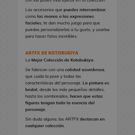
con las poses más épicas en tu colección.
n
e
Los accesorios que
puedes intercambiar
,
s
como
las manos o las expresiones
d
faciales
, te dan mucho juego para que
e
puedas personalizarlas a tu gusto, y usarlas
V
para hacer fotos increíbles.
i
d
ARTFX DE KOTOBUKIYA
e
La
Mejor Colección
de Kotobukiya
.
o
j
Se fabrican con una
calidad asombrosa
,
u
que cuida la pose y todas las
e
características del personaje.
La pintura es
g
brutal
, desde los más pequeños detalles,
o
hasta los sombreados,
hacen que estas
s
figuras tengan toda la esencia del
personaje
.
N
Sin duda alguna, las ARTFX
destacan en
e
cualquier colección
.
c
e