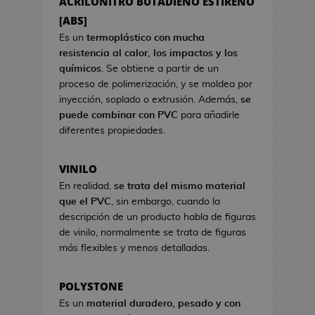
ACRILONITRO BUTADIENO ESTIRENO
a
s
s
[ABS]
d
d
e
Es un
termoplástico con mucha
e
C
resistencia al calor, los impactos y los
V
i
químicos
. Se obtiene a partir de un
i
n
proceso de polimerización, y se moldea por
d
e
inyección, soplado o extrusión. Además,
se
e
puede combinar con PVC
para añadirle
o
S
diferentes propiedades.
j
e
u
t
VINILO
e
s
g
En realidad,
se trata del mismo material
R
o
que el PVC
, sin embargo, cuando la
e
s
descripción de un producto habla de figuras
g
de vinilo, normalmente se trata de figuras
a
H
más flexibles y menos detalladas.
l
u
o
c
d
POLYSTONE
h
e
Es un
material duradero, pesado y con
a
C