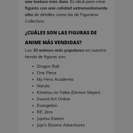
una textura más dura
. Es ideal para crear
s
i
figuras con una calidad extremadamente
d
n
alta
de detalles como las de Figurama
e
e
Collectors.
V
i
¿CUÁLES SON LAS FIGURAS DE
T
d
o
ANIME MÁS VENDIDAS?
e
a
o
Los
10 animes más populares
en nuestra
l
j
tienda de figuras son:
l
u
a
Dragon Ball
e
s
One Piece
g
d
My Hero Academia
o
e
Naruto
s
C
Kimetsu no Yaiba (Demon Slayer)
i
Sword Art Online
E
n
Evangelion
s
e
RE: Zero
t
Jujutsu Kaisen
u
J
Jojo's Bizarre Adventures
c
a