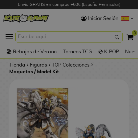
Envío GRATIS en compras +60€ (España Peninsular)
Hola
Iniciar Sesión
Figuras Anime
0
K
🏖️ Rebajas de Verano
Torneos TCG
💿 K-POP
Nuevo
Figuras
Videojuegos
Tienda
Figuras
TOP Colecciones
Maquetas / Model Kit
Figuras de Cine
D
Figuras por
i
Fabricante
g
i
R
m
D
TOP Colecciones
e
o
u