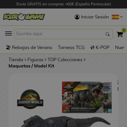
Envío GRATIS en compras +60€ (España Peninsular)
Hola
Iniciar Sesión
Figuras Anime
0
K
🏖️ Rebajas de Verano
Torneos TCG
💿 K-POP
Nuevo
Figuras
Videojuegos
Tienda
Figuras
TOP Colecciones
Maquetas / Model Kit
Figuras de Cine
D
Figuras por
i
Fabricante
g
i
R
m
D
TOP Colecciones
e
o
u