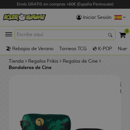
Envío GRATIS en compras +60€ (España Peninsular)
Hola
Iniciar Sesión
Figuras Anime
0
K
🏖️ Rebajas de Verano
Torneos TCG
💿 K-POP
Nuevo
Figuras
Videojuegos
Tienda
Regalos Frikis
Regalos de Cine
Bandoleras de Cine
Figuras de Cine
D
Figuras por
i
Fabricante
g
i
R
m
D
TOP Colecciones
e
o
u